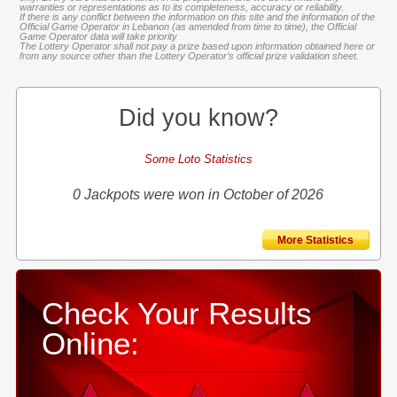
warranties or representations as to its completeness, accuracy or reliability.
If there is any conflict between the information on this site and the information of the
Official Game Operator in Lebanon (as amended from time to time), the Official
Game Operator data will take priority
The Lottery Operator shall not pay a prize based upon information obtained here or
from any source other than the Lottery Operator’s official prize validation sheet.
Did you know?
Some Loto Statistics
0 Jackpots were won in October of 2026
More Statistics
Check Your Results
Online: