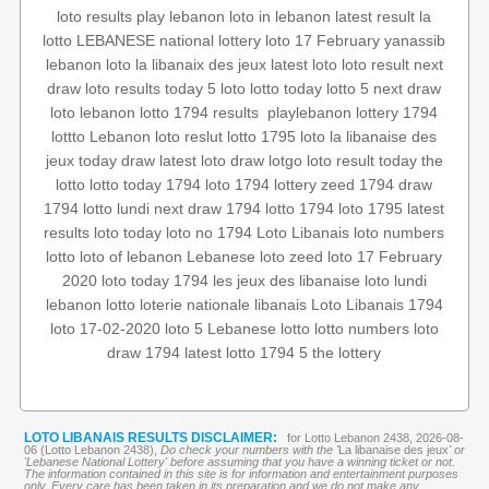
loto results
play lebanon
loto in lebanon
latest result
la
lotto
LEBANESE national lottery
loto 17 February
yanassib
lebanon loto
la libanaix des jeux
latest loto
loto result
next
draw
loto results today
5 loto
lotto today
lotto 5
next draw
lottery 1794
playlebanon
‏
lebanon lotto 1794 results
loto
lottto
Lebanon loto reslut
lotto 1795
loto
la libanaise des
jeux
today draw
latest loto draw
lotgo
loto result today
the
lotto
lotto today 1794
loto 1794
lottery
zeed 1794
draw
1794
lotto lundi
next draw 1794
lotto 1794
loto 1795
latest
results
loto today
loto no 1794
Loto Libanais
loto numbers
lotto
loto of lebanon
Lebanese loto
zeed
loto 17 February
2020
loto today 1794
les jeux des libanaise
loto lundi
lebanon lotto
loterie nationale libanais
Loto Libanais 1794
loto 17-02-2020
loto 5
Lebanese lotto
lotto numbers
loto
draw 1794
latest lotto
1794 5
the lottery
LOTO LIBANAIS RESULTS DISCLAIMER:
for Lotto Lebanon 2438, 2026-08-
06 (Lotto Lebanon 2438),
Do check your numbers with the '
La libanaise des jeux
' or
'Lebanese National Lottery' before assuming that you have a winning ticket or not.
The information contained in this site is for information and entertainment purposes
only. Every care has been taken in its preparation and we do not make any