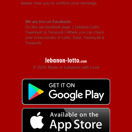
dealer near you to confirm your winnings.
We are live on Facebook:
Go like our facebook page: (
Lebanon Lotto,
Yawmiyeh & Yanassib
) Where you can check
your ticket results of Lotto, Zeed, Yawmiyeh &
Yanassib.
© 2026 Made in Lebanon with Love