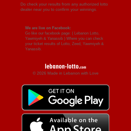
Do check your results from any authorized lotto
dealer near you to confirm your winnings.
We are live on Facebook:
Go like our facebook page: (
Lebanon Lotto,
Yawmiyeh & Yanassib
) Where you can check
your ticket results of Lotto, Zeed, Yawmiyeh &
Yanassib.
© 2026 Made in Lebanon with Love