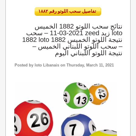
تفاصيل سحب اللوتو رقم ١٨٨٢
نتائج سحب اللوتو 1882 الخميس
2021-03-11 – سحب zeed زيد loto
1882 loto 1882 نتيجة اللوتو الخميس
– سحب اللوتو اللبناني الخميس –
نتيجة اللوتو اللبناني اليوم
Posted by
loto Libanais
on Thursday, March 11, 2021