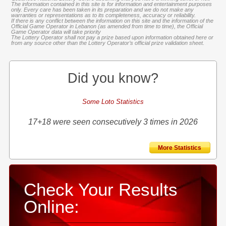
The information contained in this site is for information and entertainment purposes
only. Every care has been taken in its preparation and we do not make any
warranties or representations as to its completeness, accuracy or reliability.
If there is any conflict between the information on this site and the information of the
Official Game Operator in Lebanon (as amended from time to time), the Official
Game Operator data will take priority
The Lottery Operator shall not pay a prize based upon information obtained here or
from any source other than the Lottery Operator’s official prize validation sheet.
Did you know?
Some Loto Statistics
17+18 were seen consecutively 3 times in 2026
More Statistics
Check Your Results
Online: