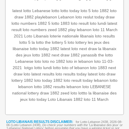
latest lotto
Lebanese lotto
lotto today
loto 5
loto 1882
loto
draw 1882
playlebanon
Lebanon loto reslut
today draw
lotto numbers
1882 5
lotto 1883
loto result
loto lundi
latest
result
loto numbers
zeed 1882
play lebanon
loto 11 March
2021
Loto Libanais
loterie nationale libanais
loto results
lotto 5
la lotto
the lottery
5 loto
lottery
les jeux des
libanaise
lotto today 1882
latest loto
next draw
la libanaix
des jeux
lotto 1882
next draw 1882
yanassib
the lotto
Lebanese loto
loto no 1882
loto in lebanon
loto 11-03-
next
loto 1883
loto of lebanon
lotto
lotto lundi
lotgo
‏
2021
draw loto
latest results
loto results today
latest loto draw
lottery 1882
loto today 1882
loto result today
lebanon lotto
lebanon lotto 1882 results
lebanon loto
LEBANESE
national lottery
draw 1882
zeed
loto
lottto
la libanaise des
jeux
loto today
Loto Libanais 1882
loto 11 March
LOTO LIBANAIS RESULTS DISCLAIMER:
for Lotto Lebanon 2438, 2026-08-
06 (Lotto Lebanon 2438),
Do check your numbers with the '
La libanaise des jeux
' or
'Lebanese National Lottery' before assuming that you have a winning ticket or not.