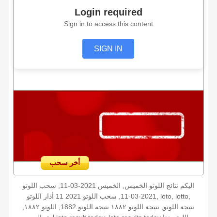
Login required
Sign in to access this content
SIGN IN
أخر سحب
اليكم نتائج اللوتو الخميس, الخميس 2021-03-11, سحب اللوتو
2021-03-11, سحب اللوتو 2021 11 أذار اللوتو, loto, lotto,
نتيجة اللوتو, نتيجة اللوتو ١٨٨٢ نتيجة اللوتو 1882, اللوتو ١٨٨٢,