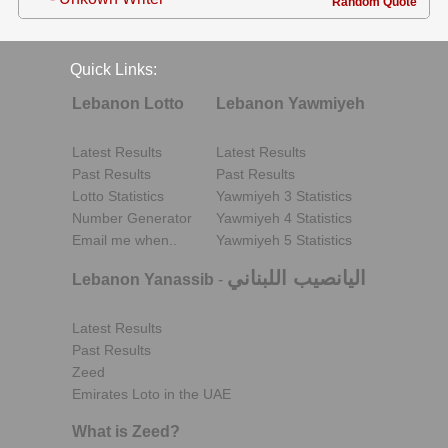
Random Quote
Quick Links:
Lebanon Lotto
Lebanon Yawmiyeh
Latest Results
Latest Results
Past Results
Past Results
Lotto Statistics
Yawmiyeh 3 Statistics
Number Generator
Yawmiyeh 4 Statistics
Email me when..
Yawmiyeh 5 Statistics
اليانصيب اللبناني
Lebanon Yanassib
-
Latest Results
Past Results
Zeed
Emirates Loto in the UAE
What is Zeed?