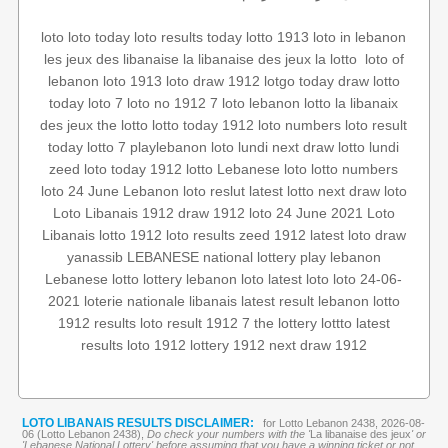
loto
loto today
loto results today
lotto 1913
loto in lebanon
loto of
‏
la lotto
la libanaise des jeux
les jeux des libanaise
lebanon
loto 1913
loto draw 1912
lotgo
today draw
lotto
today
loto 7
loto no 1912
7 loto
lebanon lotto
la libanaix
des jeux
the lotto
lotto today 1912
loto numbers
loto result
today
lotto 7
playlebanon
loto lundi
next draw
lotto lundi
zeed
loto today 1912
lotto
Lebanese loto
lotto numbers
loto 24 June
Lebanon loto reslut
latest lotto
next draw loto
Loto Libanais 1912
draw 1912
loto 24 June 2021
Loto
Libanais
lotto 1912
loto results
zeed 1912
latest loto draw
yanassib
LEBANESE national lottery
play lebanon
Lebanese lotto
lottery
lebanon loto
latest loto
loto 24-06-
2021
loterie nationale libanais
latest result
lebanon lotto
1912 results
loto result
1912 7
the lottery
lottto
latest
results
loto 1912
lottery 1912
next draw 1912
LOTO LIBANAIS RESULTS DISCLAIMER:
for Lotto Lebanon 2438, 2026-08-
06 (Lotto Lebanon 2438),
Do check your numbers with the '
La libanaise des jeux
' or
'Lebanese National Lottery' before assuming that you have a winning ticket or not.