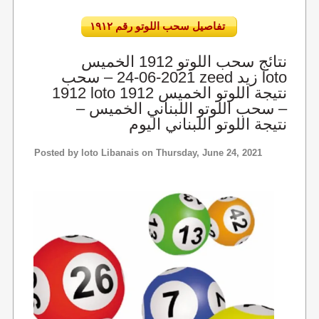
تفاصيل سحب اللوتو رقم ١٩١٢
نتائج سحب اللوتو 1912 الخميس
2021-06-24 – سحب zeed زيد loto
1912 loto 1912 نتيجة اللوتو الخميس
– سحب اللوتو اللبناني الخميس –
نتيجة اللوتو اللبناني اليوم
Posted by
loto Libanais
on Thursday, June 24, 2021