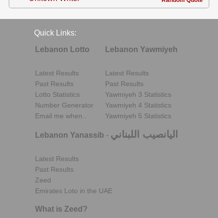
Quick Links:
Lebanon Lotto
Lebanon Yawmiyeh
Latest Results
Latest Results
Past Results
Past Results
Lotto Statistics
Yawmiyeh 3 Statistics
Number Generator
Yawmiyeh 4 Statistics
Email me when..
Yawmiyeh 5 Statistics
اليانصيب اللبناني
Lebanon Yanassib
-
Latest Results
Past Results
Zeed
Emirates Loto in the UAE
What is Zeed?