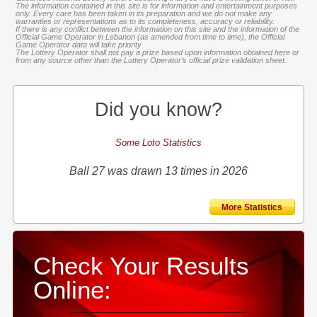
The information contained in this site is for information and entertainment purposes
only. Every care has been taken in its preparation and we do not make any
warranties or representations as to its completeness, accuracy or reliability.
If there is any conflict between the information on this site and the information of the
Official Game Operator in Lebanon (as amended from time to time), the Official
Game Operator data will take priority
The Lottery Operator shall not pay a prize based upon information obtained here or
from any source other than the Lottery Operator’s official prize validation sheet.
Did you know?
Some Loto Statistics
Ball 27 was drawn 13 times in 2026
More Statistics
Check Your Results
Online: