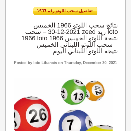
تفاصيل سحب اللوتو رقم ١٩٦٦
نتائج سحب اللوتو 1966 الخميس
2021-12-30 – سحب zeed زيد loto
1966 loto 1966 نتيجة اللوتو الخميس
– سحب اللوتو اللبناني الخميس –
نتيجة اللوتو اللبناني اليوم
Posted by
loto Libanais
on Thursday, December 30, 2021