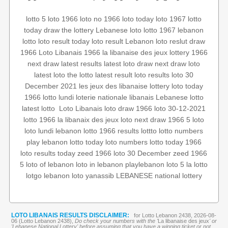
lotto 5
loto 1966
loto no 1966
loto today
loto 1967
lotto
today draw
the lottery
Lebanese loto
lotto 1967
lebanon
lotto
loto result today
loto result
Lebanon loto reslut
draw
1966
Loto Libanais 1966
la libanaise des jeux
lottery 1966
next draw
latest results
latest loto draw
next draw loto
latest loto
the lotto
latest result
loto results
loto 30
December 2021
les jeux des libanaise
lottery
loto today
1966
lotto lundi
loterie nationale libanais
Lebanese lotto
loto 30-12-2021
loto draw 1966
Loto Libanais
‏
latest lotto
lotto 1966
la libanaix des jeux
loto
next draw 1966
5 loto
loto lundi
lebanon lotto 1966 results
lottto
lotto numbers
play lebanon
lotto today
loto numbers
lotto today 1966
loto results today
zeed 1966
loto 30 December
zeed
1966
5
loto of lebanon
loto in lebanon
playlebanon
loto 5
la lotto
lotgo
lebanon loto
yanassib
LEBANESE national lottery
LOTO LIBANAIS RESULTS DISCLAIMER:
for Lotto Lebanon 2438, 2026-08-
06 (Lotto Lebanon 2438),
Do check your numbers with the '
La libanaise des jeux
' or
'Lebanese National Lottery' before assuming that you have a winning ticket or not.