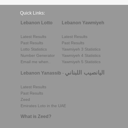
Quick Links:
Lebanon Lotto
Lebanon Yawmiyeh
Latest Results
Latest Results
Past Results
Past Results
Lotto Statistics
Yawmiyeh 3 Statistics
Number Generator
Yawmiyeh 4 Statistics
Email me when..
Yawmiyeh 5 Statistics
اليانصيب اللبناني
Lebanon Yanassib
-
Latest Results
Past Results
Zeed
Emirates Loto in the UAE
What is Zeed?