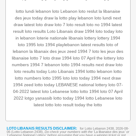
lotto lundi
lebanon loto
Lebanon loto reslut
la libanaise
des jeux
today draw
la lotto
play lebanon
loto lundi
next
draw
latest loto draw
loto 7
loto result
loto no 1994
latest
result
loto results
Loto Libanais
draw 1994
loto today
loto
in lebanon
loterie nationale libanais
lottery
lottery 1994
loto 1995
loto 1994
playlebanon
latest results
loto of
lebanon
la libanaix des jeux
zeed 1994
7 loto
les jeux des
libanaise
lotto 7
loto draw 1994
loto 07 April
the lottery
loto
numbers
1994 7
lebanon lotto 1994 results
next draw loto
loto results today
Loto Libanais 1994
lottto
lebanon lotto
lotto numbers
lotto 1995
loto
loto today 1994
next draw
1994
zeed
lotto today
LEBANESE national lottery
loto 07-
04-2022
latest loto
Lebanese lotto
lotto 1994
loto 07 April
2022
lotgo
yanassib
lotto today 1994
lotto
Lebanese loto
latest lotto
loto result today
the lotto
LOTO LIBANAIS RESULTS DISCLAIMER:
for Lotto Lebanon 2438, 2026-08-
06 (Lotto Lebanon 2438),
Do check your numbers with the '
La libanaise des jeux
' or
'Lebanese National Lottery' before assuming that you have a winning ticket or not.