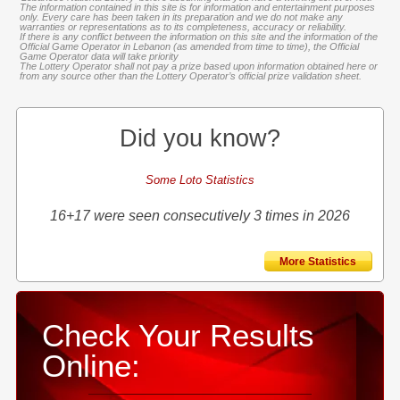
The information contained in this site is for information and entertainment purposes
only. Every care has been taken in its preparation and we do not make any
warranties or representations as to its completeness, accuracy or reliability.
If there is any conflict between the information on this site and the information of the
Official Game Operator in Lebanon (as amended from time to time), the Official
Game Operator data will take priority
The Lottery Operator shall not pay a prize based upon information obtained here or
from any source other than the Lottery Operator’s official prize validation sheet.
Did you know?
Some Loto Statistics
16+17 were seen consecutively 3 times in 2026
More Statistics
Check Your Results
Online: