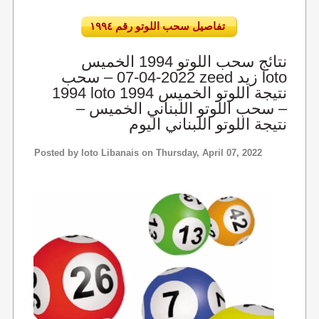
تفاصيل سحب اللوتو رقم ١٩٩٤
نتائج سحب اللوتو 1994 الخميس
2022-04-07 – سحب zeed زيد loto
1994 loto 1994 نتيجة اللوتو الخميس
– سحب اللوتو اللبناني الخميس –
نتيجة اللوتو اللبناني اليوم
Posted by
loto Libanais
on Thursday, April 07, 2022