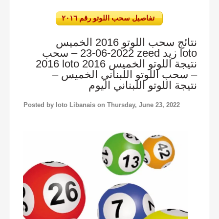
تفاصيل سحب اللوتو رقم ٢٠١٦
نتائج سحب اللوتو 2016 الخميس
2022-06-23 – سحب zeed زيد loto
2016 loto 2016 نتيجة اللوتو الخميس
– سحب اللوتو اللبناني الخميس –
نتيجة اللوتو اللبناني اليوم
Posted by
loto Libanais
on Thursday, June 23, 2022