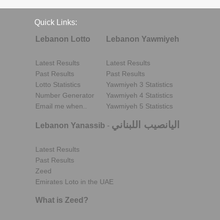
Quick Links:
Lebanon Lotto
Lebanon Yawmiyeh
Latest Results
Latest Results
Past Results
Past Results
Lotto Statistics
Yawmiyeh 3 Statistics
Number Generator
Yawmiyeh 4 Statistics
Email me when..
Yawmiyeh 5 Statistics
اليانصيب اللبناني
Lebanon Yanassib
-
Latest Results
Past Results
Zeed
Emirates Loto in the UAE
What is Zeed?