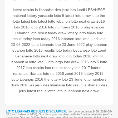
latest results
la libanaise des jeux
loto lundi
LEBANESE
national lottery
yanassib
lotto 5
latest loto draw
lotto
the
lotto
latest loto
latest lotto
lebanon lotto
next draw 2016
loto 2016
lotto 2016
loto numbers
2016 5
playlebanon
Lebanon loto reslut
today draw
lottery
lotto today
loto
result today
lotto today 2016
lebanon loto
lotto lundi
loto
23-06-2022
Loto Libanais
loto 23 June 2022
play lebanon
lebanon lotto 2016 results
loto today
Lebanese loto
zeed
Lebanese lotto
next draw loto
loto today 2016
loto of
lebanon
la lotto
loto
5 loto
lotgo
loto draw 2016
loto 5
lotto
2017
loto results
loto results today
loto 2017
loterie
nationale libanais
loto no 2016
zeed 2016
lottery 2016
Loto Libanais 2016
the lottery
loto 23 June
lotto numbers
draw 2016
les jeux des libanaise
loto result
la libanaix des
jeux
latest result
lottto
loto in lebanon
next draw
LOTO LIBANAIS RESULTS DISCLAIMER:
for Lotto Lebanon 2438, 2026-08-
06 (Lotto Lebanon 2438),
Do check your numbers with the '
La libanaise des jeux
' or
'Lebanese National Lottery' before assuming that you have a winning ticket or not.