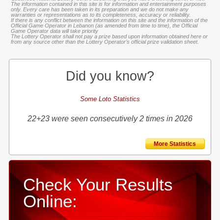
The information contained in this site is for information and entertainment purposes
only. Every care has been taken in its preparation and we do not make any
warranties or representations as to its completeness, accuracy or reliability.
If there is any conflict between the information on this site and the information of the
Official Game Operator in Lebanon (as amended from time to time), the Official
Game Operator data will take priority
The Lottery Operator shall not pay a prize based upon information obtained here or
from any source other than the Lottery Operator’s official prize validation sheet.
Did you know?
Some Loto Statistics
22+23 were seen consecutively 2 times in 2026
More Statistics
Check Your Results
Online: