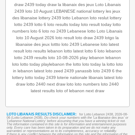
draw 2439
today draw
la libanaix des jeux
Loto Libanais
2439
loto 10 August
LEBANESE national lottery
les jeux
des libanaise
lottery 2439
lotto
Lebanon loto reslut
lottery
lotto 2439
lotto 6
loto results today
loto result today
lotto
numbers
loto 6
loto no 2439
Lebanese lotto
Loto Libanais
loto 10 August 2026
loto result
loto draw 2439
lotgo
la
libanaise des jeux
lottto
loto 2439
Lebanese loto
latest
result
loto results
lebanon lotto
latest lotto
6 loto
lebanon
lotto 2439 results
loto 10-08-2026
play lebanon
lebanon
loto
lotto today
playlebanon
the lotto
loto today
la lotto
loto
in lebanon
latest loto
zeed 2439
yanassib
loto
2439 6
the
lottery
lotto today 2439
loterie nationale libanais
latest loto
draw
lotto 2440
next draw loto
loto numbers
loto 2440
latest results
loto of lebanon
next draw
LOTO LIBANAIS RESULTS DISCLAIMER:
for Lotto Lebanon 2438, 2026-08-
06 (Lotto Lebanon 2438),
Do check your numbers with the '
La libanaise des jeux
' or
'Lebanese National Lottery' before assuming that you have a winning ticket or not.
The information contained in this site is for information and entertainment purposes
only. Every care has been taken in its preparation and we do not make any
warranties or representations as to its completeness, accuracy or reliability.
If there is any conflict between the information on this site and the information of the