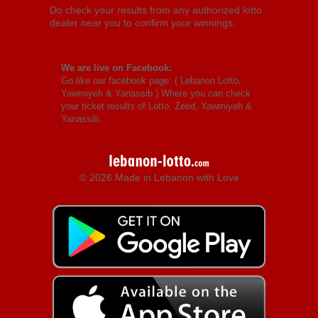
Do check your results from any authorized lotto
dealer near you to confirm your winnings.
We are live on Facebook:
Go like our facebook page: (
Lebanon Lotto,
Yawmiyeh & Yanassib
) Where you can check
your ticket results of Lotto, Zeed, Yawmiyeh &
Yanassib.
© 2026 Made in Lebanon with Love