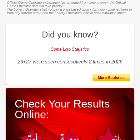
Official Game Operator in Lebanon (as amended from time to time), the Official
Game Operator data will take priority
The Lottery Operator shall not pay a prize based upon information obtained here or
from any source other than the Lottery Operator’s official prize validation sheet.
Did you know?
Some Loto Statistics
26+27 were seen consecutively 2 times in 2026
More Statistics
Check Your Results
Online: