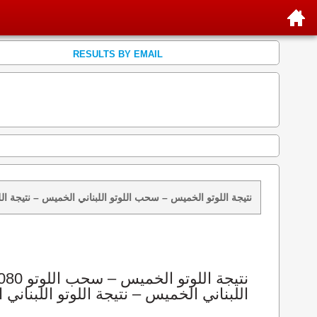
RESULTS BY EMAIL
نتائج سحب اللوتو 2080 الخميس 2023-02-02 – سحب zeed زيد loto 2080 loto 2080 نتيجة اللوتو الخميس – سحب اللوتو اللبناني الخم
اللبناني الخميس – نتيجة اللوتو اللبناني ا