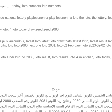
Loto in lebanon same as loto of lebanon, اليانصيب الوطني اللبناني, today, loto numbers loto numbers.
e national lottery playlebanon or play lebanon, la loto the loto, the lottery, le
w loto, 4 loto today draw zeed zeed 2080.
jeux aujourdhui, latest loto latest loto draw thats latest lotto, latest result 
sults, loto loto 2080 next one loto 2081, loto 02 February, loto 2023-02-02 lot
to lundi loto no 2080, loto result, loto results loto 4 in english, loto today, 
Tags:
بناني الخميس
اللوتو اللبناني اليوم
اخر لوتو
نتائج اللوتو الخميس
آخر سحب اللوتو ا
اللوتو
اللوتو اللبناني 2080 و نتائج زيد
اللوتو 2081
اللوتو رقم السحب 2080
لب
سحب اللوتو اللبناني اليوم
الأرقام الستة الاساسة
نتائج اللوتو اللبناني اليوم
اللوتو
 2019
لوتو الخميس 02-02-2023
اللوتو اللبناني هذا اليوم
اليانصيب الو