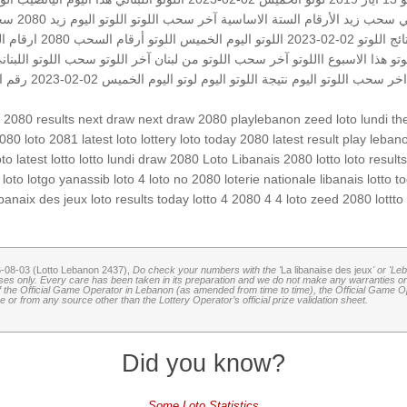
ي
سحب زيد
الأرقام الستة الاساسية
آخر سحب اللوتو
اللوتو اليوم زيد 2080
سحب
ئج اللوتو 02-02-2023
اللوتو اليوم الخميس
اللوتو أرقام السحب 2080
ارقام 
وتو هذا الاسبوع
االلوتو
آخر سحب
اللوتو من لبنان
آخر اللوتو
سحب اللوتو اللبنان
ي اخر سحب
اللوتو اليوم
نتيجة اللوتو اليوم
لوتو اليوم
الخميس 02-02-2023
رقم ال
 2080 results
next draw
next draw 2080
playlebanon
zeed
loto lundi
the
2080
loto 2081
latest loto
lottery
loto today 2080
latest result
play leban
oto
latest lotto
lotto lundi
draw 2080
Loto Libanais 2080
lotto
loto result
loto
lotgo
yanassib
loto 4
loto no 2080
loterie nationale libanais
lotto t
libanaix des jeux
loto results today
lotto 4
2080 4
4 loto
zeed 2080
lottto
6-08-03 (Lotto Lebanon 2437),
Do check your numbers with the '
La libanaise des jeux
' or 'Le
oses only. Every care has been taken in its preparation and we do not make any warranties or 
 of the Official Game Operator in Lebanon (as amended from time to time), the Official Game Ope
or from any source other than the Lottery Operator’s official prize validation sheet.
Did you know?
Some Loto Statistics