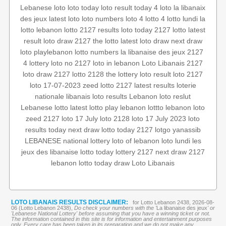
Lebanese loto
loto today
loto result today
4 loto
la libanaix
des jeux
latest loto
loto numbers
loto 4
lotto 4
lotto lundi
la
lotto
lebanon lotto 2127 results
loto today 2127
lotto
latest
result
loto draw 2127
the lotto
latest loto draw
next draw
‏
2127
la libanaise des jeux
lotto numbers
playlebanon
loto
4
lottery
loto no 2127
loto in lebanon
Loto Libanais 2127
loto
draw 2127
lotto 2128
the lottery
loto result
loto 2127
loto 17-07-2023
zeed
lotto 2127
latest results
loterie
nationale libanais
loto results
Lebanon loto reslut
Lebanese lotto
latest lotto
play lebanon
lottto
lebanon loto
zeed 2127
loto 17 July
loto 2128
loto 17 July 2023
loto
results today
next draw
lotto today 2127
lotgo
yanassib
LEBANESE national lottery
loto of lebanon
loto lundi
les
jeux des libanaise
lotto today
lottery 2127
next draw 2127
lebanon lotto
today draw
Loto Libanais
LOTO LIBANAIS RESULTS DISCLAIMER:
for Lotto Lebanon 2438, 2026-08-
06 (Lotto Lebanon 2438),
Do check your numbers with the '
La libanaise des jeux
' or
'Lebanese National Lottery' before assuming that you have a winning ticket or not.
The information contained in this site is for information and entertainment purposes
only. Every care has been taken in its preparation and we do not make any