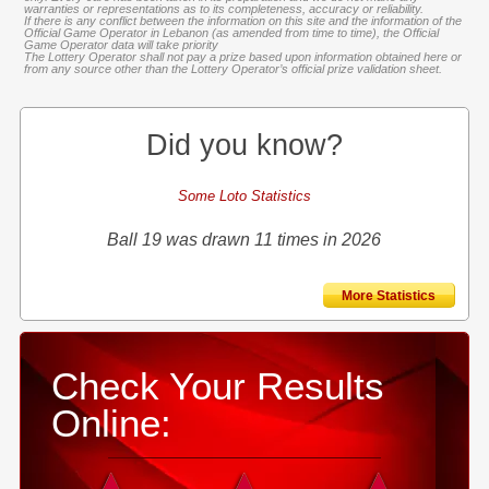
warranties or representations as to its completeness, accuracy or reliability.
If there is any conflict between the information on this site and the information of the
Official Game Operator in Lebanon (as amended from time to time), the Official
Game Operator data will take priority
The Lottery Operator shall not pay a prize based upon information obtained here or
from any source other than the Lottery Operator’s official prize validation sheet.
Did you know?
Some Loto Statistics
Ball 19 was drawn 11 times in 2026
More Statistics
Check Your Results
Online: