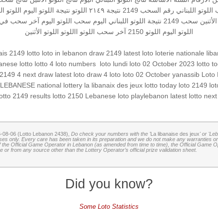
اللوتو اللبناني رقم السحب 2149
نتيجة ٢١٤٩
اللوتو
نتيجة اللوتو اليوم
اللوتو ال
الأثنين
سحب 2149
نتيجة اللوتو اللبناني اليوم
سحب اللوتو اليوم
آخر سحب في ال
اللوتو اليوم
اللوتو 2150
آخر سحب اللوتو
االلوتو
اللوتو الأثنين
ais 2149
lotto
loto in lebanon
draw 2149
latest loto
loterie nationale lib
lotto 
loto 02 October 2023
loto lundi
‏
loto numbers
lotto 4
nese lotto
2149 4
next draw
latest loto draw
4 loto
loto 02 October
yanassib
Loto 
LEBANESE national lottery
la libanaix des jeux
lotto today
loto 2149
lo
otto 2149 results
lotto 2150
Lebanese loto
playlebanon
latest lotto
next
6-08-06 (Lotto Lebanon 2438),
Do check your numbers with the '
La libanaise des jeux
' or 'Le
oses only. Every care has been taken in its preparation and we do not make any warranties or 
 of the Official Game Operator in Lebanon (as amended from time to time), the Official Game Ope
or from any source other than the Lottery Operator’s official prize validation sheet.
Did you know?
Some Loto Statistics