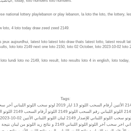
Loto in lebanon same as loto of lebanon, اليانصيب الوطني اللبناني, today, loto numbers loto numbers.
e national lottery playlebanon or play lebanon, la loto the loto, the lottery, le
w loto, 4 loto today draw zeed zeed 2149.
jeux aujourdhui, latest loto latest loto draw thats latest lotto, latest result 
sults, loto loto 2149 next one loto 2150, loto 02 October, loto 2023-10-02 loto
to lundi loto no 2149, loto result, loto results loto 4 in english, loto today, 
Tags:
الأثنين
أرقام السحب
اللوتو 13 ايار 2019
لوتو
سحب اللوتو اللبناني
آخر سحب
اللوتو اللبناني رقم السحب
اللوتو 2149
اللوتو أرقام السحب 2149
اللوتو ال
وتو
سحب اللوتو اللبناني للإصدار 2149
لبنان
اللوتو اللبناني الأثنين 02-10-2023
بناني اخر سحب
آخر اللوتو
اللوتو اللبناني 2149 و نتائج زيد
اللوتو من لبنان
نتيجة ز
ن
الأرقام الستة الاساسة
نتائج اللوتو اللبناني اليوم
نتائج اللوتو الأثنين
نتائج سحب ا