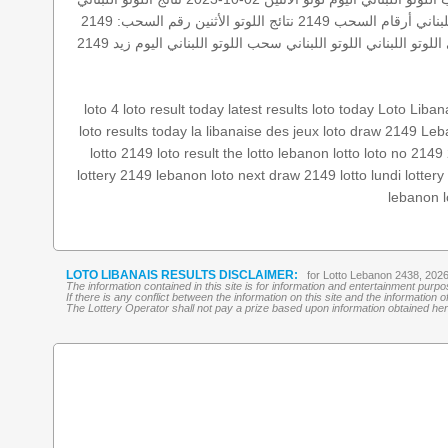
لبناني أرقام السحب 2149
نتائج اللوتو الأثنين
رقم السحب: 2149
لوتو اللبناني
اللوتو اللبناني
سحب اللوتو اللبناني اليوم
زيد 2149
loto 4
loto result today
latest results
loto today
Loto Liban
loto results today
la libanaise des jeux
loto draw 2149
Leba
lotto 2149
loto result
the lotto
lebanon lotto
loto no 2149
lottery 2149
lebanon loto
next draw 2149
lotto lundi
lottery
lebanon l
LOTO LIBANAIS RESULTS DISCLAIMER:
for Lotto Lebanon 2438, 202
The information contained in this site is for information and entertainment purp
If there is any conflict between the information on this site and the information
The Lottery Operator shall not pay a prize based upon information obtained here 