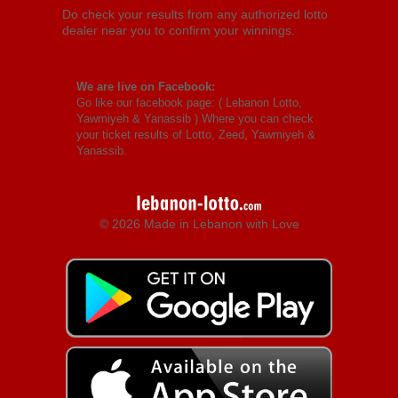
Do check your results from any authorized lotto
dealer near you to confirm your winnings.
We are live on Facebook:
Go like our facebook page: (
Lebanon Lotto,
Yawmiyeh & Yanassib
) Where you can check
your ticket results of Lotto, Zeed, Yawmiyeh &
Yanassib.
© 2026 Made in Lebanon with Love