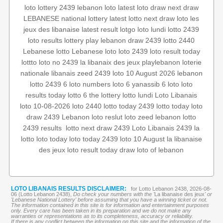
loto
lottery 2439
lebanon loto
latest loto draw
next draw
LEBANESE national lottery
latest lotto
next draw loto
les
jeux des libanaise
latest result
lotgo
loto lundi
lotto 2439
loto results
lottery
play lebanon
draw 2439
lotto 2440
Lebanese lotto
Lebanese loto
loto 2439
loto result today
lottto
loto no 2439
la libanaix des jeux
playlebanon
loterie
nationale libanais
zeed 2439
loto 10 August 2026
lebanon
lotto
2439 6
loto numbers
loto 6
yanassib
6 loto
loto
results today
lotto 6
the lottery
lotto lundi
Loto Libanais
loto 10-08-2026
loto 2440
lotto today 2439
lotto today
loto
draw 2439
Lebanon loto reslut
loto
zeed
lebanon lotto
la
Loto Libanais 2439
next draw 2439
lotto
‏
2439 results
lotto
loto today
loto today 2439
loto 10 August
la libanaise
des jeux
loto result
today draw
loto of lebanon
LOTO LIBANAIS RESULTS DISCLAIMER:
for Lotto Lebanon 2438, 2026-08-
06 (Lotto Lebanon 2438),
Do check your numbers with the '
La libanaise des jeux
' or
'Lebanese National Lottery' before assuming that you have a winning ticket or not.
The information contained in this site is for information and entertainment purposes
only. Every care has been taken in its preparation and we do not make any
warranties or representations as to its completeness, accuracy or reliability.
If there is any conflict between the information on this site and the information of the