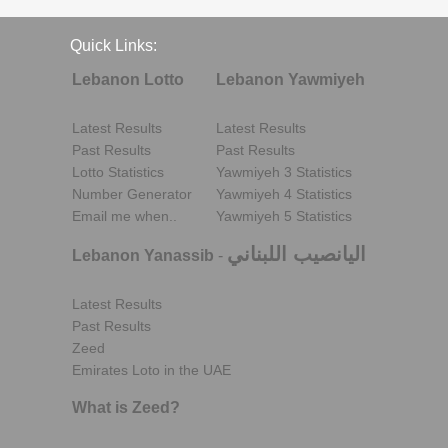
Quick Links:
Lebanon Lotto
Lebanon Yawmiyeh
Latest Results
Latest Results
Past Results
Past Results
Lotto Statistics
Yawmiyeh 3 Statistics
Number Generator
Yawmiyeh 4 Statistics
Email me when..
Yawmiyeh 5 Statistics
اليانصيب اللبناني
Lebanon Yanassib
-
Latest Results
Past Results
Zeed
Emirates Loto in the UAE
What is Zeed?