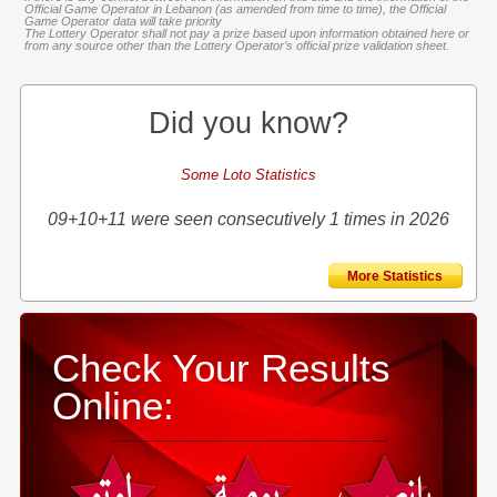
Official Game Operator in Lebanon (as amended from time to time), the Official
Game Operator data will take priority
The Lottery Operator shall not pay a prize based upon information obtained here or
from any source other than the Lottery Operator’s official prize validation sheet.
Did you know?
Some Loto Statistics
09+10+11 were seen consecutively 1 times in 2026
More Statistics
Check Your Results
Online: