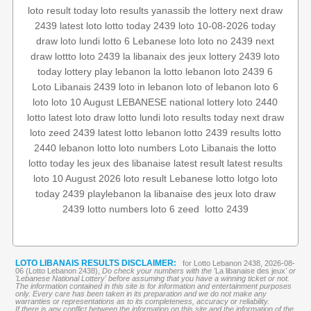
loto result today
loto results
yanassib
the lottery
next draw
2439
latest loto
lotto today 2439
loto 10-08-2026
today
draw
loto lundi
lotto 6
Lebanese loto
loto no 2439
next
draw
lottto
loto 2439
la libanaix des jeux
lottery 2439
loto
today
lottery
play lebanon
la lotto
lebanon loto
2439 6
Loto Libanais 2439
loto in lebanon
loto of lebanon
loto
6
loto
loto 10 August
LEBANESE national lottery
loto 2440
lotto
latest loto draw
lotto lundi
loto results today
next draw
loto
zeed 2439
latest lotto
lebanon lotto 2439 results
lotto
2440
lebanon lotto
loto numbers
Loto Libanais
the lotto
lotto today
les jeux des libanaise
latest result
latest results
loto 10 August 2026
loto result
Lebanese lotto
lotgo
loto
today 2439
playlebanon
la libanaise des jeux
loto draw
lotto 2439
‏
zeed
loto 6
lotto numbers
2439
LOTO LIBANAIS RESULTS DISCLAIMER:
for Lotto Lebanon 2438, 2026-08-
06 (Lotto Lebanon 2438),
Do check your numbers with the '
La libanaise des jeux
' or
'Lebanese National Lottery' before assuming that you have a winning ticket or not.
The information contained in this site is for information and entertainment purposes
only. Every care has been taken in its preparation and we do not make any
warranties or representations as to its completeness, accuracy or reliability.
If there is any conflict between the information on this site and the information of the