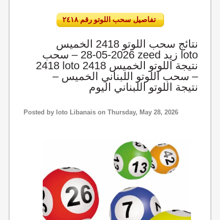
تفاصيل سحب اللوتو رقم ٢٤١٨
نتائج سحب اللوتو 2418 الخميس
2026-05-28 – سحب zeed زيد loto
2418 loto 2418 نتيجة اللوتو الخميس
– سحب اللوتو اللبناني الخميس –
نتيجة اللوتو اللبناني اليوم
Posted by
loto Libanais
on Thursday, May 28, 2026