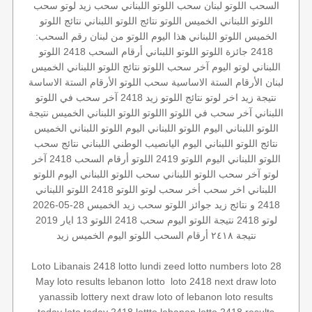
السحب
اللوتو لبنان
سحب اللوتو اللبناني
سحب زيد لوتو
سحب
اللوتو اللبناني الخميس
اللوتو
نتائج اللوتو اللبناني
نتائج اللوتو
الخميس
اللوتو اللبناني هذا اليوم
اللوتو من لبنان
رقم السحب:
2418
جائزة اللوتو
اللوتو اللبناني أرقام السحب 2418
اللوتو
اللبناني
لوتو اليوم
آخر سحب اللوتو
نتائج اللوتو اللبناني الخميس
لبنان
الأرقام الستة الاساسية
سحب اللوتو
الأرقام الستة الاساسة
نتيجة زيد
اخر لوتو
نتائج اللوتو
زيد 2418
آخر سحب في اللوتو
اللبناني
آخر سحب في اللوتو
االلوتو
اللوتو اللبناني الخميس
نتيجة
اللوتو اللبناني اليوم
اللوتو اللبناني اليوم
اللوتو اللبناني الخميس
نتائج اللوتو اللبناني اليوم
اليانصيب الوطني اللبناني
نتائج سحب
اللوتو اللبناني اليوم
اللوتو 2419
اللوتو أرقام السحب 2418
آخر
لوتو
آخر سحب اللوتو اللبناني
سحب اللوتو اللبناني اليوم
اللوتو
اللبناني اخر سحب
أخر سحب لوتو
اللوتو 2418
اللوتو اللبناني
2418 و نتائج زيد
جوائز اللوتو
سحب زيد
الخميس 28-05-2026
لوتو 2418
نتيجة اللوتو اليوم
سحب 2418
اللوتو 13 ايار 2019
نتيجة ٢٤١٨
أرقام السحب
اللوتو اليوم الخميس
زيد
Loto Libanais 2418
lotto lundi
zeed
lotto numbers
loto 28
next draw loto
loto 2418
‏
lebanon lotto
loto results
May
yanassib
lottery
next draw
loto of lebanon
loto results