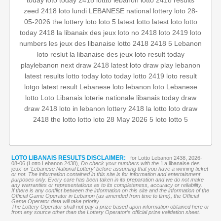
today
loto today 2418
lottto
lebanon lotto 2418 results
zeed 2418
loto lundi
LEBANESE national lottery
loto 28-
05-2026
the lottery
loto
loto 5
latest lotto
latest loto
lotto
today 2418
la libanaix des jeux
loto no 2418
loto 2419
loto
numbers
les jeux des libanaise
lotto 2418
2418 5
Lebanon
loto reslut
la libanaise des jeux
loto result today
playlebanon
next draw 2418
latest loto draw
play lebanon
latest results
lotto today
loto today
lotto 2419
loto result
lotgo
latest result
Lebanese loto
lebanon loto
Lebanese
lotto
Loto Libanais
loterie nationale libanais
today draw
draw 2418
loto in lebanon
lottery 2418
la lotto
loto draw
2418
the lotto
lotto
loto 28 May 2026
5 loto
lotto 5
LOTO LIBANAIS RESULTS DISCLAIMER:
for Lotto Lebanon 2438, 2026-
08-06 (Lotto Lebanon 2438),
Do check your numbers with the '
La libanaise des
jeux
' or 'Lebanese National Lottery' before assuming that you have a winning ticket
or not. The information contained in this site is for information and entertainment
purposes only. Every care has been taken in its preparation and we do not make
any warranties or representations as to its completeness, accuracy or reliability.
If there is any conflict between the information on this site and the information of the
Official Game Operator in Lebanon (as amended from time to time), the Official
Game Operator data will take priority
The Lottery Operator shall not pay a prize based upon information obtained here or
from any source other than the Lottery Operator’s official prize validation sheet.