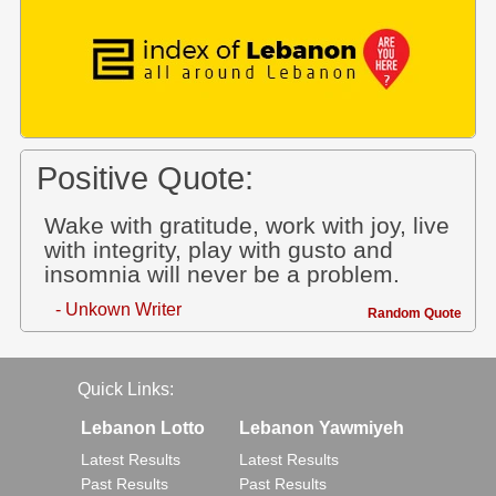
Positive Quote:
Wake with gratitude, work with joy, live
with integrity, play with gusto and
insomnia will never be a problem.
- Unkown Writer
Random Quote
Quick Links:
Lebanon Lotto
Lebanon Yawmiyeh
Latest Results
Latest Results
Past Results
Past Results