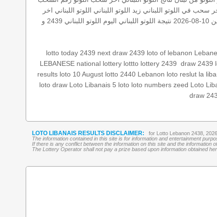
ر سحب في اللوتو اللبناني
زيد
اللوتو اللبناني
اللوتو اللبناني اخر
08-2026
نتيجة اللوتو اللبناني اليوم
اللوتو اللبناني 2439 و
lotto today 2439
next draw 2439
loto of lebanon
Lebane
draw 2439
‏
lottery 2439
lottto
LEBANESE national lottery
results
loto 10 August
lotto 2440
Lebanon loto reslut
la lib
loto draw
Loto Libanais
5 loto
loto numbers
zeed
Loto Lib
draw 24
LOTO LIBANAIS RESULTS DISCLAIMER:
for Lotto Lebanon 2438, 202
The information contained in this site is for information and entertainment purp
If there is any conflict between the information on this site and the information
The Lottery Operator shall not pay a prize based upon information obtained here 