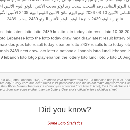
ة
اللوتو اللبناني رقم السحب
سحب زيد لوتو
سحب الأثنين
اللوتو اليوم الأثنين
آخ
اني الأثنين 10-08-2026
لوتو اليوم
نتائج الأثنين
اللوتو اليوم
2439 الأثنين
الأثنين 10-
نتائج زيد
لوتو 2439
جائزة اللوتو
اللوتو الأثنين
اللوتو 2439
سحب 2439
se loto
latest lotto
lotto 2439
la lotto
loto today
loto result
loto 10-08-2
loto
Lebanese lotto
the lotto
today draw
next draw
latest result
lottery
p
anaix des jeux
loto result today
lebanon lotto 2439 results
lotto today
lo
anais 2439
next draw loto
loterie nationale libanais
lotto lundi
lebanon l
39
lebanon loto
lotgo
playlebanon
the lottery
loto lundi
loto 5
loto 10 Au
6-08-06 (Lotto Lebanon 2438),
Do check your numbers with the '
La libanaise des jeux
' or 'Le
oses only. Every care has been taken in its preparation and we do not make any warranties or 
 of the Official Game Operator in Lebanon (as amended from time to time), the Official Game Ope
or from any source other than the Lottery Operator’s official prize validation sheet.
Did you know?
Some Loto Statistics