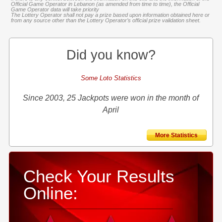
Official Game Operator in Lebanon (as amended from time to time), the Official
Game Operator data will take priority
The Lottery Operator shall not pay a prize based upon information obtained here or
from any source other than the Lottery Operator’s official prize validation sheet.
Did you know?
Some Loto Statistics
Since 2003, 25 Jackpots were won in the month of
April
More Statistics
Check Your Results
Online: