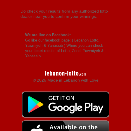
Do check your results from any authorized lotto
dealer near you to confirm your winnings.
We are live on Facebook:
Go like our facebook page: (
Lebanon Lotto,
Yawmiyeh & Yanassib
) Where you can check
your ticket results of Lotto, Zeed, Yawmiyeh &
Yanassib.
© 2026 Made in Lebanon with Love