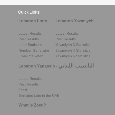
Quick Links:
Lebanon Lotto
Lebanon Yawmiyeh
Latest Results
Latest Results
Past Results
Past Results
Lotto Statistics
Yawmiyeh 3 Statistics
Number Generator
Yawmiyeh 4 Statistics
Email me when..
Yawmiyeh 5 Statistics
اليانصيب اللبناني
Lebanon Yanassib
-
Latest Results
Past Results
Zeed
Emirates Loto in the UAE
What is Zeed?