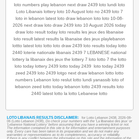
loto numbers
play lebanon
next draw 2439
loto lundi
loto
Loto Libanais
lottery
loto 10 August
loto no 2439
loto 7
loto in lebanon
latest loto draw
lebanon loto
loto 10-08-
2026
next draw loto
draw 2439
loto 10 August 2026
today
draw
loto result today
loto results
les jeux des libanaise
loto result
latest results
la libanaise des jeux
playlebanon
lottto
latest loto
lotto
loto draw 2439
loto results today
lotto
2440
loterie nationale libanais
2439 7
LEBANESE national
lottery
la libanaix des jeux
the lottery
7 loto
lotto 7
the lotto
loto today 2439
‏
lotto today 2439
lottery 2439
loto today
zeed 2439
loto 2439
lotgo
next draw
lebanon lotto
lotto
numbers
Lebanon loto reslut
lotto lundi
yanassib
loto of
lebanon
zeed
lotto today
lebanon lotto 2439 results
loto
2440
latest lotto
la lotto
Lebanese lotto
LOTO LIBANAIS RESULTS DISCLAIMER:
for Lotto Lebanon 2438, 2026-08-
06 (Lotto Lebanon 2438),
Do check your numbers with the '
La libanaise des jeux
' or
'Lebanese National Lottery' before assuming that you have a winning ticket or not.
The information contained in this site is for information and entertainment purposes
only. Every care has been taken in its preparation and we do not make any
warranties or representations as to its completeness, accuracy or reliability.
If there is any conflict between the information on this site and the information of the