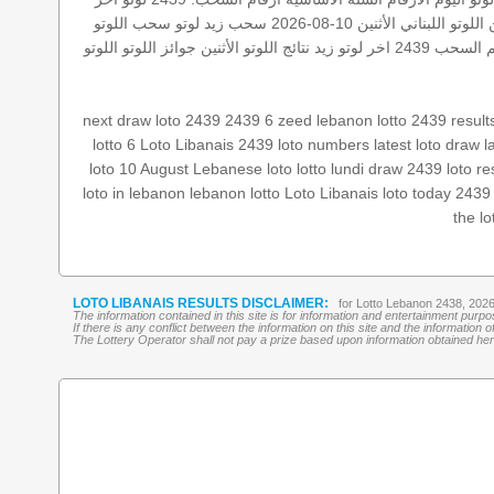
اللوتو اللبناني الأثنين 10-08-2026
سحب زيد لوتو
سحب اللوتو
 السحب 2439
اخر لوتو
زيد
نتائج اللوتو الأثنين
جوائز اللوتو
اللوتو
next draw
loto 2439
2439 6
zeed
lebanon lotto 2439 result
lotto 6
Loto Libanais 2439
loto numbers
latest loto draw
l
loto 10 August
Lebanese loto
lotto lundi
draw 2439
loto re
loto in lebanon
lebanon lotto
Loto Libanais
loto today 2439
the lo
LOTO LIBANAIS RESULTS DISCLAIMER:
for Lotto Lebanon 2438, 202
The information contained in this site is for information and entertainment purp
If there is any conflict between the information on this site and the information
The Lottery Operator shall not pay a prize based upon information obtained here 