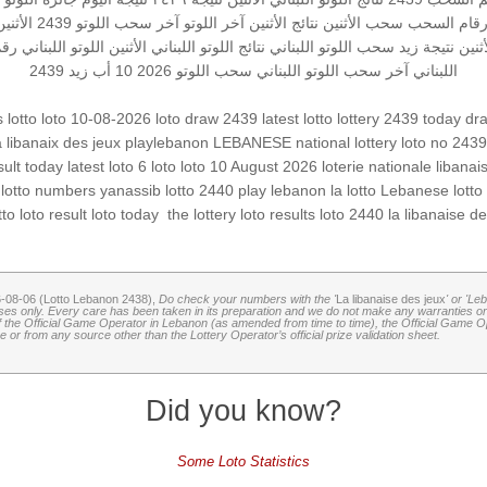
رقام السحب
سحب الأثنين
نتائج الأثنين
آخر اللوتو
آخر سحب اللوتو
2439 الأثنين
أثنين
نتيجة زيد
سحب اللوتو اللبناني
نتائج اللوتو اللبناني الأثنين
اللوتو اللبناني رقم
اللبناني
آخر سحب اللوتو اللبناني
سحب اللوتو 2026 10 أب
زيد 2439
s
lotto
loto 10-08-2026
loto draw 2439
latest lotto
lottery 2439
today dr
a libanaix des jeux
playlebanon
LEBANESE national lottery
loto no 243
sult today
latest loto
6 loto
loto 10 August 2026
loterie nationale libanai
lotto numbers
yanassib
lotto 2440
play lebanon
la lotto
Lebanese lotto
la libanaise d
loto 2440
loto results
the lottery
‏
loto today
loto result
tto
6-08-06 (Lotto Lebanon 2438),
Do check your numbers with the '
La libanaise des jeux
' or 'Le
oses only. Every care has been taken in its preparation and we do not make any warranties or 
 of the Official Game Operator in Lebanon (as amended from time to time), the Official Game Ope
or from any source other than the Lottery Operator’s official prize validation sheet.
Did you know?
Some Loto Statistics