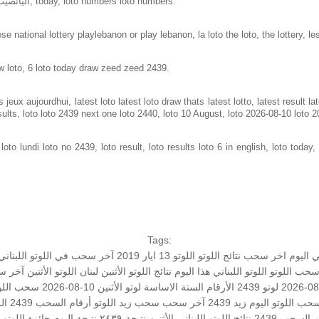
Loto in lebanon same as loto of lebanon, اليانصيب الوطني اللبناني, today, loto numbers loto numbers.
e national lottery playlebanon or play lebanon, la loto the loto, the lottery, le
w loto, 6 loto today draw zeed zeed 2439.
jeux aujourdhui, latest loto latest loto draw thats latest lotto, latest result 
sults, loto loto 2439 next one loto 2440, loto 10 August, loto 2026-08-10 loto 
to lundi loto no 2439, loto result, loto results loto 6 in english, loto today, 
Tags:
ي اليوم
اخر سحب
نتائج اللوتو
اللوتو 13 ايار 2019
آخر سحب في اللوتو اللبناني
حب اللوتو
اللوتو اللبناني هذا اليوم
نتائج اللوتو الأثنين
لبنان
اللوتو الأثنين
آخر س
لوتو 2439
الأرقام الستة الاساسة
لوتو الأثنين 10-08-2026
سحب اللوتو 
لسحب
اللوتو اليوم زيد 2439
آخر سحب
سحب زيد
اللوتو أرقام السحب 2439
اللو
 السحب 2439
نتائج اللوتو اللبناني الأثنين
نتيجة ٢٤٣٩
نتيجة اليوم
جائزة اللوتو