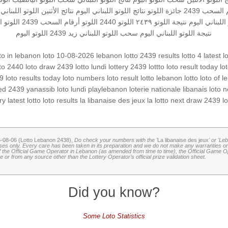
السحب 2439
جائزة اللوتو
نتائج اللوتو اللبناني اليوم
نتائج الأثنين
اللوتو اللبناني
للبناني اليوم
نتيجة اللوتو ٢٤٣٩
اللوتو 2440
اللوتو أرقام السحب 2439
اللوتو 
نتيجة اللوتو اللبناني اليوم
سحب اللوتو اللبناني
زيد 2439
اللوتو اليوم
to in lebanon
loto 10-08-2026
lebanon lotto 2439 results
lotto 4
latest l
oto 2440
loto draw 2439
lotto lundi
lottery 2439
lottto
loto result today
lo
39
loto results today
loto numbers
loto result
lotto
lebanon lotto
loto of 
ed 2439
yanassib
loto lundi
playlebanon
loterie nationale libanais
loto 
ery
latest lotto
loto results
la libanaise des jeux
la lotto
next draw 2439
l
6-08-06 (Lotto Lebanon 2438),
Do check your numbers with the '
La libanaise des jeux
' or 'Le
oses only. Every care has been taken in its preparation and we do not make any warranties or 
 of the Official Game Operator in Lebanon (as amended from time to time), the Official Game Ope
or from any source other than the Lottery Operator’s official prize validation sheet.
Did you know?
Some Loto Statistics