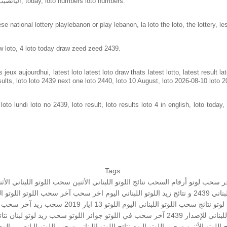
Loto in lebanon same as loto of lebanon, اليانصيب الوطني اللبناني, today, loto numbers loto numbers.
e national lottery playlebanon or play lebanon, la loto the loto, the lottery, le
w loto, 4 loto today draw zeed zeed 2439.
jeux aujourdhui, latest loto latest loto draw thats latest lotto, latest result 
sults, loto loto 2439 next one loto 2440, loto 10 August, loto 2026-08-10 loto 
to lundi loto no 2439, loto result, loto results loto 4 in english, loto today, 
Tags:
ر سحب لوتو
أرقام السحب
نتائج اللوتو اللبناني الأثنين
سحب اللوتو اللبناني الأثن
2 و نتائج زيد
اللوتو اللبناني اليوم
اخر سحب
آخر سحب اللوتو
اللوتو ال
لوتو
نتائج سحب اللوتو اللبناني اليوم
اللوتو 13 ايار 2019
سحب زيد
آخر سحب الل
اني للإصدار 2439
آخر سحب في اللوتو
جوائز اللوتو
سحب زيد لوتو
لبنان
نتائج 
ج اللوتو الأثنين
سحب اللوتو اليوم
نتائج اللوتو اللبناني
سحب اللوتو
اليانصيب الوط