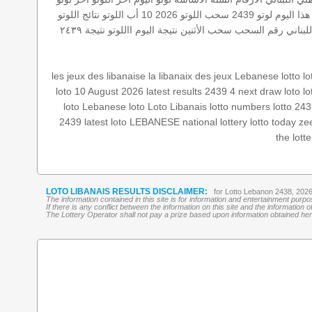
 هذا اليوم
لوتو 2439
سحب اللوتو 2026 10 أب
اللوتو
نتائج اللوتو
اللبناني رقم السحب
سحب الأثنين
نتيجة اليوم
االلوتو
نتيجة ٢٤٣٩
les jeux des libanaise
la libanaix des jeux
Lebanese lotto
lo
loto 10 August 2026
latest results
2439 4
next draw loto
l
loto
Lebanese loto
Loto Libanais
lotto numbers
lotto 24
2439
latest loto
LEBANESE national lottery
lotto today
ze
the lott
LOTO LIBANAIS RESULTS DISCLAIMER:
for Lotto Lebanon 2438, 202
The information contained in this site is for information and entertainment purp
If there is any conflict between the information on this site and the information
The Lottery Operator shall not pay a prize based upon information obtained here 