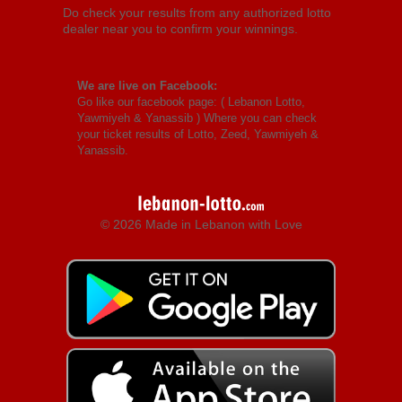
Do check your results from any authorized lotto
dealer near you to confirm your winnings.
We are live on Facebook:
Go like our facebook page: (
Lebanon Lotto,
Yawmiyeh & Yanassib
) Where you can check
your ticket results of Lotto, Zeed, Yawmiyeh &
Yanassib.
© 2026 Made in Lebanon with Love