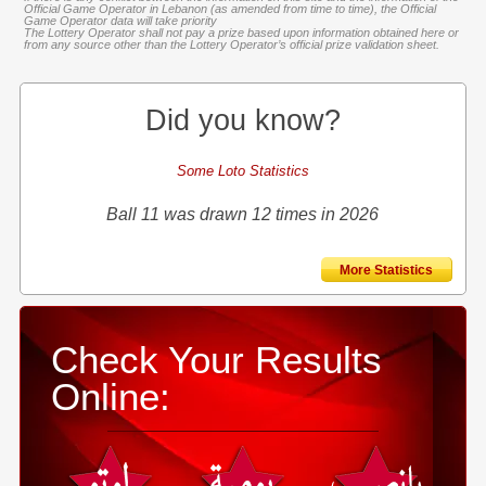
Official Game Operator in Lebanon (as amended from time to time), the Official
Game Operator data will take priority
The Lottery Operator shall not pay a prize based upon information obtained here or
from any source other than the Lottery Operator’s official prize validation sheet.
Did you know?
Some Loto Statistics
Ball 11 was drawn 12 times in 2026
More Statistics
Check Your Results
Online: