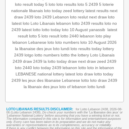
loto result today
5 loto
loto results
loto 5
2439 5
loterie
nationale libanais
loto today
zeed
lottery
latest results
next
draw 2439
loto 2439
Lebanon loto reslut
next draw loto
latest loto
Loto Libanais
lebanon lotto 2439 results
loto no
latest
‏
yanassib
loto 10 August
lotto today
latest lotto
2439
result
lotto 5
loto result
lotto 2440
lebanon loto
play
lebanon
Lebanese loto
loto numbers
loto 10 August 2026
la libanaise des jeux
loto lundi
loto results today
lottery
2439
lotgo
lotto numbers
lottto
the lottery
Loto Libanais
2439
draw 2439
la lotto
today draw
next draw
zeed 2439
loto 2440
loto today 2439
lebanon lotto
loto in lebanon
LEBANESE national lottery
latest loto draw
lotto today
2439
les jeux des libanaise
Lebanese lotto
loto draw 2439
la libanaix des jeux
loto of lebanon
lotto lundi
LOTO LIBANAIS RESULTS DISCLAIMER:
for Lotto Lebanon 2438, 2026-08-
06 (Lotto Lebanon 2438),
Do check your numbers with the '
La libanaise des jeux
' or
'Lebanese National Lottery' before assuming that you have a winning ticket or not.
The information contained in this site is for information and entertainment purposes
only. Every care has been taken in its preparation and we do not make any
warranties or representations as to its completeness, accuracy or reliability.
If there is any conflict between the information on this site and the information of the