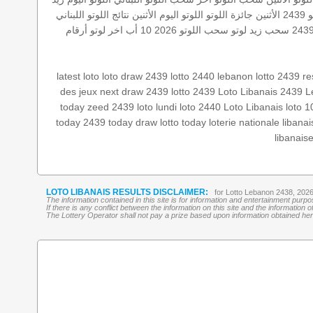
2439 الأثنين
جائزة اللوتو
اللوتو اليوم الأثنين
نتائج اللوتو اللبناني
سحب زيد لوتو
سحب اللوتو 2026 10 أب
اخر لوتو
أرقام
latest loto
loto draw 2439
lotto 2440
lebanon lotto 2439 re
des jeux
next draw 2439
lotto 2439
Loto Libanais 2439
L
today
zeed 2439
loto lundi
loto 2440
Loto Libanais
loto 
today 2439
today draw
lotto today
loterie nationale libanai
libanais
LOTO LIBANAIS RESULTS DISCLAIMER:
for Lotto Lebanon 2438, 202
The information contained in this site is for information and entertainment purp
If there is any conflict between the information on this site and the information
The Lottery Operator shall not pay a prize based upon information obtained here 