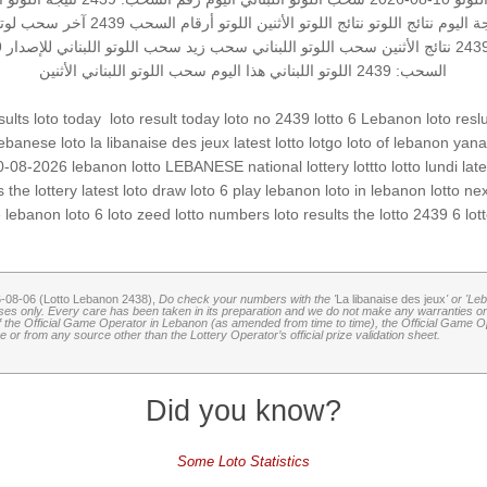
جة اليوم
نتائج اللوتو
نتائج اللوتو الأثنين
اللوتو أرقام السحب 2439
آخر سحب لوتو
نتائج الأثنين
سحب اللوتو اللبناني
سحب زيد
سحب اللوتو اللبناني للإصدار 2439
السحب: 2439
اللوتو اللبناني هذا اليوم
سحب اللوتو اللبناني الأثنين
Lebanon loto reslu
lotto 6
loto no 2439
loto result today
‏
loto today
sults
ebanese loto
la libanaise des jeux
latest lotto
lotgo
loto of lebanon
yana
10-08-2026
lebanon lotto
LEBANESE national lottery
lottto
lotto lundi
lat
s
the lottery
latest loto draw
loto 6
play lebanon
loto in lebanon
lotto
nex
e
lebanon loto
6 loto
zeed
lotto numbers
loto results
the lotto
2439 6
lot
6-08-06 (Lotto Lebanon 2438),
Do check your numbers with the '
La libanaise des jeux
' or 'Le
oses only. Every care has been taken in its preparation and we do not make any warranties or 
 of the Official Game Operator in Lebanon (as amended from time to time), the Official Game Ope
or from any source other than the Lottery Operator’s official prize validation sheet.
Did you know?
Some Loto Statistics