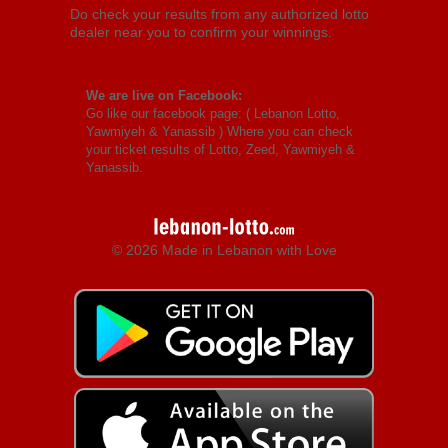
Do check your results from any authorized lotto
dealer near you to confirm your winnings.
We are live on Facebook:
Go like our facebook page: (
Lebanon Lotto,
Yawmiyeh & Yanassib
) Where you can check
your ticket results of Lotto, Zeed, Yawmiyeh &
Yanassib.
© 2026 Made in Lebanon with Love