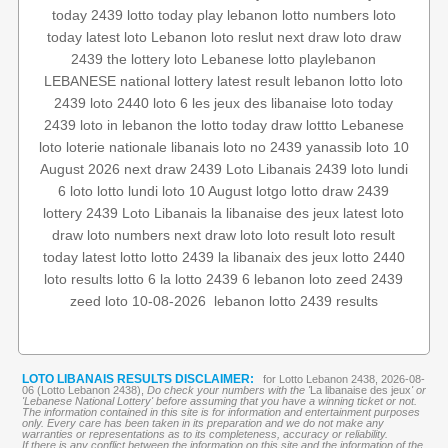
today 2439
lotto today
play lebanon
lotto numbers
loto
today
latest loto
Lebanon loto reslut
next draw
loto draw
2439
the lottery
loto
Lebanese lotto
playlebanon
LEBANESE national lottery
latest result
lebanon lotto
loto
2439
loto 2440
loto 6
les jeux des libanaise
loto today
2439
loto in lebanon
the lotto
today draw
lottto
Lebanese
loto
loterie nationale libanais
loto no 2439
yanassib
loto 10
August 2026
next draw 2439
Loto Libanais 2439
loto lundi
6 loto
lotto lundi
loto 10 August
lotgo
lotto
draw 2439
lottery 2439
Loto Libanais
la libanaise des jeux
latest loto
draw
loto numbers
next draw loto
loto result
loto result
today
latest lotto
lotto 2439
la libanaix des jeux
lotto 2440
loto results
lotto 6
la lotto
2439 6
lebanon loto
zeed 2439
lebanon lotto 2439 results
‏
loto 10-08-2026
zeed
LOTO LIBANAIS RESULTS DISCLAIMER:
for Lotto Lebanon 2438, 2026-08-
06 (Lotto Lebanon 2438),
Do check your numbers with the '
La libanaise des jeux
' or
'Lebanese National Lottery' before assuming that you have a winning ticket or not.
The information contained in this site is for information and entertainment purposes
only. Every care has been taken in its preparation and we do not make any
warranties or representations as to its completeness, accuracy or reliability.
If there is any conflict between the information on this site and the information of the