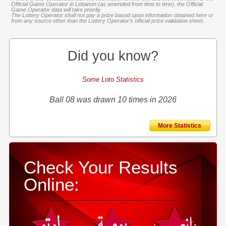
Official Game Operator in Lebanon (as amended from time to time), the Official
Game Operator data will take priority
The Lottery Operator shall not pay a prize based upon information obtained here or
from any source other than the Lottery Operator’s official prize validation sheet.
Did you know?
Some Loto Statistics
Ball 08 was drawn 10 times in 2026
More Statistics
Check Your Results
Online: