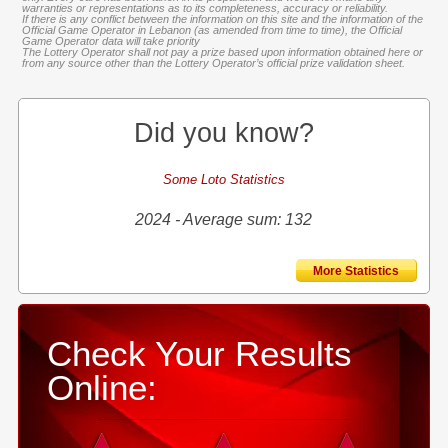
warranties or representations as to its completeness, accuracy or reliability.
If there is any conflict between the information on this site and the information of the
Official Game Operator in Lebanon (as amended from time to time), the Official
Game Operator data will take priority
The Lottery Operator shall not pay a prize based upon information obtained here or
from any source other than the Lottery Operator’s official prize validation sheet.
Did you know?
Some Loto Statistics
2024 - Average sum: 132
More Statistics
Check Your Results
Online: