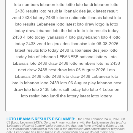
loto numbers
lebanon lotto
lottto
loto lundi
lebanon lotto
2438 results
loto result
la libanaix des jeux
latest result
zeed 2438
lottery 2438
loterie nationale libanais
latest loto
loto results
Lebanese lotto
latest loto draw
lotgo
la lotto
today draw
lebanon loto
the lotto
lotto
loto results today
lotto
loto 4
playlebanon
4 loto
yanassib
‏
loto today
2438 4
today 2438
zeed
les jeux des libanaise
loto 06-08-2026
latest results
loto today 2438
la libanaise des jeux
lotto
today
loto of lebanon
LEBANESE national lottery
Loto
Libanais
loto 2439
draw 2438
lotto numbers
loto no 2438
next draw 2438
next draw
loto 06 August 2026
Loto
Libanais 2438
lotto 2438
loto draw 2438
Lebanese loto
loto in lebanon
lotto 2439
loto 06 August
play lebanon
next
draw loto
loto 2438
loto result today
loto
lotto 4
Lebanon
loto reslut
lotto lundi
the lottery
latest lotto
lottery
LOTO LIBANAIS RESULTS DISCLAIMER:
for Lotto Lebanon 2437, 2026-08-
03 (Lotto Lebanon 2437),
Do check your numbers with the '
La libanaise des jeux
' or
'Lebanese National Lottery' before assuming that you have a winning ticket or not.
The information contained in this site is for information and entertainment purposes
only. Every care has been taken in its preparation and we do not make any