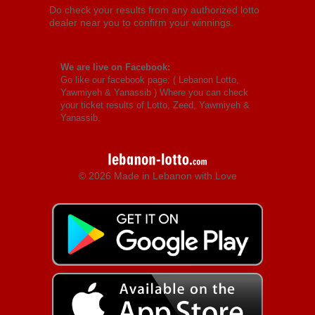
Do check your results from any authorized lotto
dealer near you to confirm your winnings.
We are live on Facebook:
Go like our facebook page: (
Lebanon Lotto,
Yawmiyeh & Yanassib
) Where you can check
your ticket results of Lotto, Zeed, Yawmiyeh &
Yanassib.
© 2026 Made in Lebanon with Love