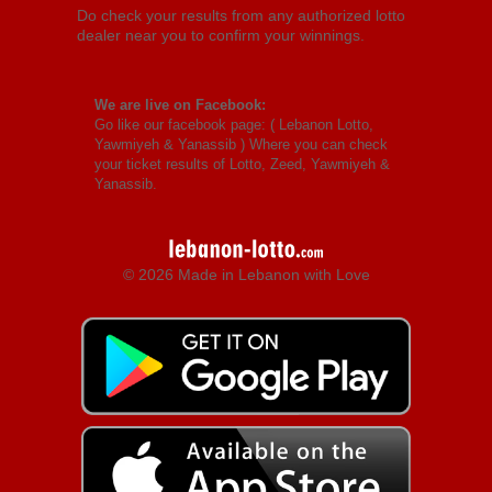
Do check your results from any authorized lotto
dealer near you to confirm your winnings.
We are live on Facebook:
Go like our facebook page: (
Lebanon Lotto,
Yawmiyeh & Yanassib
) Where you can check
your ticket results of Lotto, Zeed, Yawmiyeh &
Yanassib.
© 2026 Made in Lebanon with Love