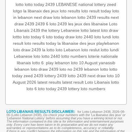
lotto
lotto today 2439
LEBANESE national lottery
zeed
lotgo
la libanaix des jeux
loto results
loto result today
loto
in lebanon
next draw loto
lebanon lotto 2439 results
next
draw 2439
2439 6
loto 2439
les jeux des libanaise
Loto
Libanais 2439
the lottery
Lebanese lotto
latest loto draw
lottto
loto today
6 loto
today draw
loto 2440
loto lundi
loto
result
loto results today
la libanaise des jeux
playlebanon
loto draw 2439
la lotto
loto
Lebanon loto reslut
lotto lundi
Lebanese loto
lotto 2440
lotto numbers
loterie nationale
yanassib
loto 10 August
play lebanon
‏
lotto 6
libanais
lebanon loto
draw 2439
loto no 2439
lebanon lotto
lotto
today
zeed 2439
lottery 2439
lotto 2439
next draw
loto 10
August 2026
latest results
latest result
Loto Libanais
lotto
loto 6
loto today 2439
lottery
loto numbers
LOTO LIBANAIS RESULTS DISCLAIMER:
for Lotto Lebanon 2438, 2026-08-
06 (Lotto Lebanon 2438),
Do check your numbers with the '
La libanaise des jeux
' or
'Lebanese National Lottery' before assuming that you have a winning ticket or not.
The information contained in this site is for information and entertainment purposes
only. Every care has been taken in its preparation and we do not make any
warranties or representations as to its completeness, accuracy or reliability.
If there is any conflict between the information on this site and the information of the