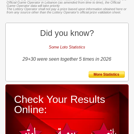
Official Game Operator in Lebanon (as amended from time to time), the Official
Game Operator data will take priority
The Lottery Operator shall not pay a prize based upon information obtained here or
from any source other than the Lottery Operator’s official prize validation sheet.
Did you know?
Some Loto Statistics
29+30 were seen together 5 times in 2026
More Statistics
Check Your Results
Online: