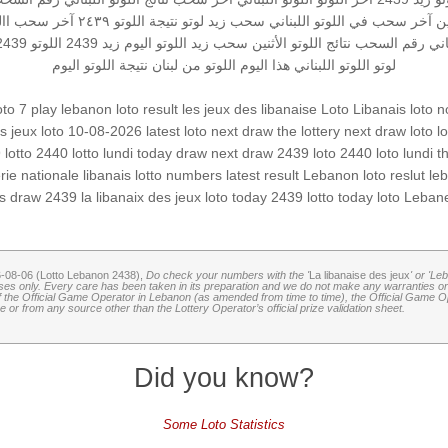
ين
آخر سحب في اللوتو اللبناني
سحب زيد لوتو
نتيجة اللوتو ٢٤٣٩
آخر سحب
اا
بناني رقم السحب
نتائج اللوتو الأثنين
سحب زيد
اللوتو اليوم زيد 2439
اللوتو 2439
لوتو
اللوتو اللبناني هذا اليوم
اللوتو من لبنان
نتيجة اللوتو اليوم
oto 7
play lebanon
loto result
les jeux des libanaise
Loto Libanais
loto 
es jeux
loto 10-08-2026
latest loto
next draw
the lottery
next draw loto
l
9
lotto 2440
lotto lundi
today draw
next draw 2439
loto 2440
loto lundi
t
erie nationale libanais
lotto numbers
latest result
Lebanon loto reslut
le
s
draw 2439
la libanaix des jeux
loto today 2439
lotto today
loto
Lebane
6-08-06 (Lotto Lebanon 2438),
Do check your numbers with the '
La libanaise des jeux
' or 'Le
oses only. Every care has been taken in its preparation and we do not make any warranties or 
 of the Official Game Operator in Lebanon (as amended from time to time), the Official Game Ope
or from any source other than the Lottery Operator’s official prize validation sheet.
Did you know?
Some Loto Statistics