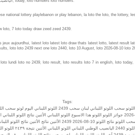
Loto in lebanon same as loto of lebanon, اليانصيب الوطني اللبناني, today, loto numbers loto numbers.
e national lottery playlebanon or play lebanon, la loto the loto, the lottery, le
w loto, 7 loto today draw zeed zeed 2439.
jeux aujourdhui, latest loto latest loto draw thats latest lotto, latest result 
sults, loto loto 2439 next one loto 2440, loto 10 August, loto 2026-08-10 loto 
to lundi loto no 2439, loto result, loto results loto 7 in english, loto today, 
Tags:
اللوتو
سحب اللوتو اللبناني
لبنان
سحب 2439
اللوتو اللبناني اليوم
لوتو
سحب اللوتو 
جوائز اللوتو
اللوتو هذا الاسبوع
اللوتو اللبناني الأثنين
نتائج اللوتو اللبناني ا
حب اللوتو
نتائج اللوتو 10-08-2026
2439 الأثنين
نتائج الأثنين
نتائج اللوتو اللبنا
للوتو 2440
اليانصيب الوطني اللبناني
اللوتو اللبناني الأثنين
نتيجة ٢٤٣٩
اللوتو الل
تو
زيد 2439
آخر اللوتو
اللوتو اللبناني اخر سحب
نتائج اللوتو اللبناني
رقم السحب: 9