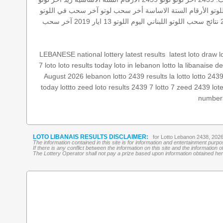
للوتو
الأرقام الستة الاساسة
أخر سحب لوتو
آخر سحب في اللوتو
نتائج سحب اللوتو اللبناني اليوم
اللوتو 13 ايار 2019
آخر سحب
l
latest loto draw
‏
latest results
LEBANESE national lottery
7 loto
loto results today
loto in lebanon
lotto
la libanaise d
August 2026
lebanon lotto 2439 results
la lotto
lotto 243
today
lottto
zeed
loto results
2439 7
lotto 7
zeed 2439
lot
number
LOTO LIBANAIS RESULTS DISCLAIMER:
for Lotto Lebanon 2438, 202
The information contained in this site is for information and entertainment purp
If there is any conflict between the information on this site and the information
The Lottery Operator shall not pay a prize based upon information obtained here 