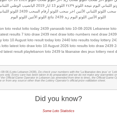
 اللبناني اليوم
نتيجة اللوتو ٢٤٣٩
اللوتو 13 ايار 2019
اليانصيب الوطني اللبنان
سحب اللوتو اللبناني الأثنين
اخر سحب
اللوتو أرقام السحب 2439
اللوتو اللبنان
اللوتو الأثنين
اللوتو اليوم زيد 2439
نتائج اللوتو الأثنين
اللوتو اليوم
n loto reslut
lotto today 2439
yanassib
loto 10-08-2026
Lebanese loto
latest results
7 loto
draw 2439
next draw
lotto numbers
next draw 2439
ry
loto 10 August
loto result today
loto 2440
loto results today
lottery 24
a lotto
latest loto draw
loto 10 August 2026
loto results
loto draw 2439
2
ed
latest result
playlebanon
loto 2439
la libanaise des jeux
lottery
next 
6-08-06 (Lotto Lebanon 2438),
Do check your numbers with the '
La libanaise des jeux
' or 'Le
oses only. Every care has been taken in its preparation and we do not make any warranties or 
 of the Official Game Operator in Lebanon (as amended from time to time), the Official Game Ope
or from any source other than the Lottery Operator’s official prize validation sheet.
Did you know?
Some Loto Statistics