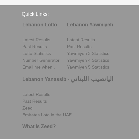
Quick Links:
Lebanon Lotto
Lebanon Yawmiyeh
Latest Results
Latest Results
Past Results
Past Results
Lotto Statistics
Yawmiyeh 3 Statistics
Number Generator
Yawmiyeh 4 Statistics
Email me when..
Yawmiyeh 5 Statistics
اليانصيب اللبناني
Lebanon Yanassib
-
Latest Results
Past Results
Zeed
Emirates Loto in the UAE
What is Zeed?