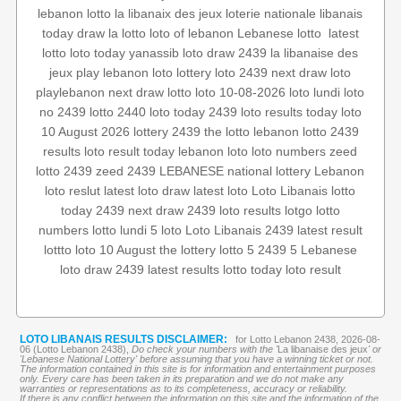
lebanon lotto
la libanaix des jeux
loterie nationale libanais
latest
‏
Lebanese lotto
loto of lebanon
la lotto
today draw
lotto
loto today
yanassib
loto draw 2439
la libanaise des
jeux
play lebanon
loto
lottery
loto 2439
next draw loto
playlebanon
next draw
lotto
loto 10-08-2026
loto lundi
loto
no 2439
lotto 2440
loto today 2439
loto results today
loto
10 August 2026
lottery 2439
the lotto
lebanon lotto 2439
results
loto result today
lebanon loto
loto numbers
zeed
lotto 2439
zeed 2439
LEBANESE national lottery
Lebanon
loto reslut
latest loto draw
latest loto
Loto Libanais
lotto
today 2439
next draw 2439
loto results
lotgo
lotto
numbers
lotto lundi
5 loto
Loto Libanais 2439
latest result
lottto
loto 10 August
the lottery
lotto 5
2439 5
Lebanese
loto
draw 2439
latest results
lotto today
loto result
LOTO LIBANAIS RESULTS DISCLAIMER:
for Lotto Lebanon 2438, 2026-08-
06 (Lotto Lebanon 2438),
Do check your numbers with the '
La libanaise des jeux
' or
'Lebanese National Lottery' before assuming that you have a winning ticket or not.
The information contained in this site is for information and entertainment purposes
only. Every care has been taken in its preparation and we do not make any
warranties or representations as to its completeness, accuracy or reliability.
If there is any conflict between the information on this site and the information of the