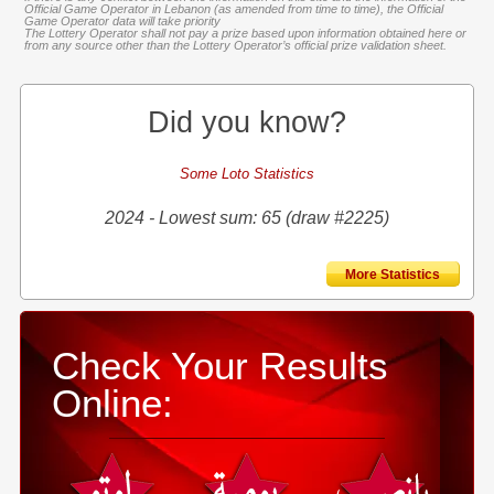
Official Game Operator in Lebanon (as amended from time to time), the Official
Game Operator data will take priority
The Lottery Operator shall not pay a prize based upon information obtained here or
from any source other than the Lottery Operator’s official prize validation sheet.
Did you know?
Some Loto Statistics
2024 - Lowest sum: 65 (draw #2225)
More Statistics
Check Your Results
Online: