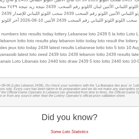
اللوتو اللبناني الأثنين
لبنان
االلوتو
رقم السحب: 2439
نتيجة زيد
نتيجة ٢٤٣٩
سحب
اللبناني الأثنين
اللوتو رقم السحب 2439
سحب اللوتو اللبناني للإصدار 2439
ل
سحب اللوتو
اللوتو اللبناني رقم السحب 2439
الأثنين 10-08-2026
آخر اللوتو
o numbers
loto results today
lottery
Lebanese loto
2439 5
la lotto
Loto L
lebanon lotto
loto results
play lebanon
lotto today
loto result
the lottery
 des jeux
loto today 2439
latest results
Lebanese lotto
loto 5
loto 10 Au
yanassib
latest loto
zeed 2439
loto 2439
lebanon lotto 2439 results
late
banais
Loto Libanais
loto 2440
loto draw 2439
5 loto
lotto 2440
loto 10
6-08-06 (Lotto Lebanon 2438),
Do check your numbers with the '
La libanaise des jeux
' or 'Le
oses only. Every care has been taken in its preparation and we do not make any warranties or 
 of the Official Game Operator in Lebanon (as amended from time to time), the Official Game Ope
or from any source other than the Lottery Operator’s official prize validation sheet.
Did you know?
Some Loto Statistics