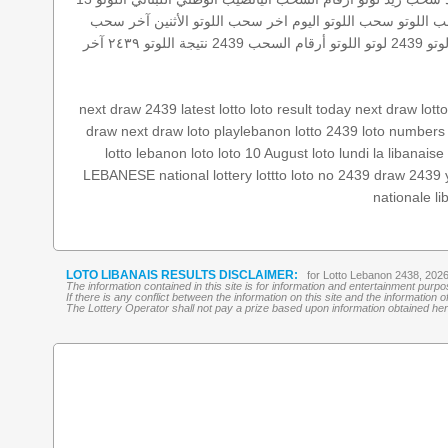
 اللوتو
سحب اللوتو اليوم
اخر سحب
اللوتو الأثنين
آخر سحب
وتو 2439
لوتو
اللوتو أرقام السحب 2439
نتيجة اللوتو ٢٤٣٩
آخر
next draw 2439
latest lotto
loto result today
next draw
lott
draw
next draw loto
playlebanon
lotto 2439
loto numbers
lotto
lebanon loto
loto 10 August
loto lundi
la libanaise
LEBANESE national lottery
lottto
loto no 2439
draw 2439
nationale li
LOTO LIBANAIS RESULTS DISCLAIMER:
for Lotto Lebanon 2438, 202
The information contained in this site is for information and entertainment purp
If there is any conflict between the information on this site and the information
The Lottery Operator shall not pay a prize based upon information obtained here 