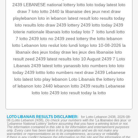
2439
LEBANESE national lottery
lotto
loto today
latest loto
draw
7 loto
lotto 2440
la libanaise des jeux
next draw
playlebanon
loto in lebanon
latest result
loto results today
loto results
loto draw 2439
lottery 2439
lotto today 2439
lotto
lotto lundi
‏
loto 7
lotto today
loterie nationale libanais
7
lotto 2439
loto no 2439
zeed
lottery
the lotto
lebanon
lotto
Lebanon loto reslut
loto lundi
lotgo
loto 10-08-2026
la
libanaix des jeux
today draw
les jeux des libanaise
loto
result
zeed 2439
latest results
loto 10 August
2439 7
Loto
Libanais 2439
latest lotto
yanassib
loto numbers
loto
loto
today 2439
lottto
lotto numbers
next draw 2439
Lebanese
loto
latest loto
play lebanon
Loto Libanais
the lottery
loto
of lebanon
loto 2440
lebanon lotto 2439 results
Lebanese
lotto
loto 2439
loto result today
la lotto
LOTO LIBANAIS RESULTS DISCLAIMER:
for Lotto Lebanon 2438, 2026-08-
06 (Lotto Lebanon 2438),
Do check your numbers with the '
La libanaise des jeux
' or
'Lebanese National Lottery' before assuming that you have a winning ticket or not.
The information contained in this site is for information and entertainment purposes
only. Every care has been taken in its preparation and we do not make any
warranties or representations as to its completeness, accuracy or reliability.
If there is any conflict between the information on this site and the information of the