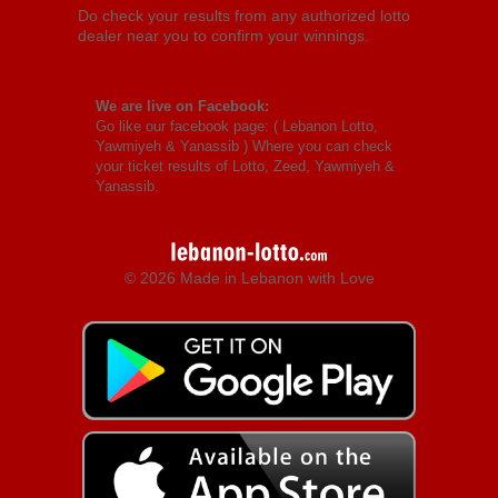
Do check your results from any authorized lotto
dealer near you to confirm your winnings.
We are live on Facebook:
Go like our facebook page: (
Lebanon Lotto,
Yawmiyeh & Yanassib
) Where you can check
your ticket results of Lotto, Zeed, Yawmiyeh &
Yanassib.
© 2026 Made in Lebanon with Love