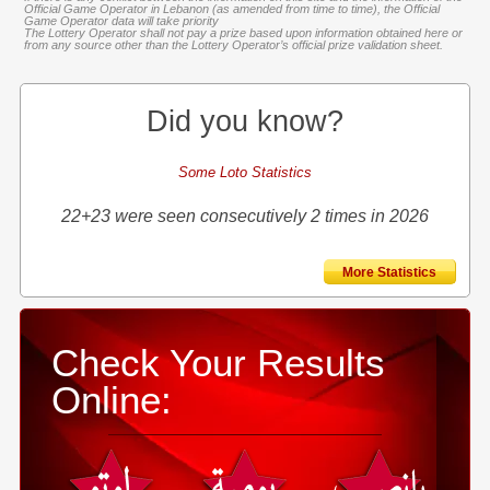
Official Game Operator in Lebanon (as amended from time to time), the Official
Game Operator data will take priority
The Lottery Operator shall not pay a prize based upon information obtained here or
from any source other than the Lottery Operator’s official prize validation sheet.
Did you know?
Some Loto Statistics
22+23 were seen consecutively 2 times in 2026
More Statistics
Check Your Results
Online: