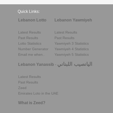
Quick Links:
Lebanon Lotto
Lebanon Yawmiyeh
Latest Results
Latest Results
Past Results
Past Results
Lotto Statistics
Yawmiyeh 3 Statistics
Number Generator
Yawmiyeh 4 Statistics
Email me when..
Yawmiyeh 5 Statistics
اليانصيب اللبناني
Lebanon Yanassib
-
Latest Results
Past Results
Zeed
Emirates Loto in the UAE
What is Zeed?