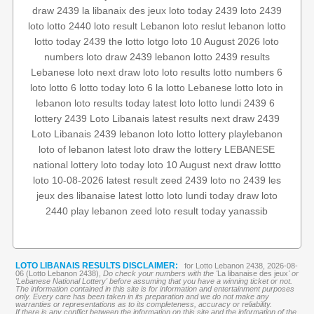
draw 2439
la libanaix des jeux
loto today 2439
loto 2439
loto
lotto 2440
loto result
Lebanon loto reslut
lebanon lotto
lotto today 2439
the lotto
lotgo
loto 10 August 2026
loto
numbers
loto draw 2439
lebanon lotto 2439 results
Lebanese loto
next draw loto
loto results
lotto numbers
6
loto
lotto 6
lotto today
loto 6
la lotto
Lebanese lotto
loto in
lebanon
loto results today
latest loto
lotto lundi
2439 6
lottery 2439
Loto Libanais
latest results
next draw 2439
Loto Libanais 2439
lebanon loto
lotto
lottery
playlebanon
loto of lebanon
latest loto draw
the lottery
LEBANESE
national lottery
loto today
loto 10 August
next draw
lottto
loto 10-08-2026
latest result
zeed 2439
loto no 2439
les
jeux des libanaise
latest lotto
loto lundi
today draw
loto
2440
play lebanon
zeed
loto result today
yanassib
LOTO LIBANAIS RESULTS DISCLAIMER:
for Lotto Lebanon 2438, 2026-08-
06 (Lotto Lebanon 2438),
Do check your numbers with the '
La libanaise des jeux
' or
'Lebanese National Lottery' before assuming that you have a winning ticket or not.
The information contained in this site is for information and entertainment purposes
only. Every care has been taken in its preparation and we do not make any
warranties or representations as to its completeness, accuracy or reliability.
If there is any conflict between the information on this site and the information of the