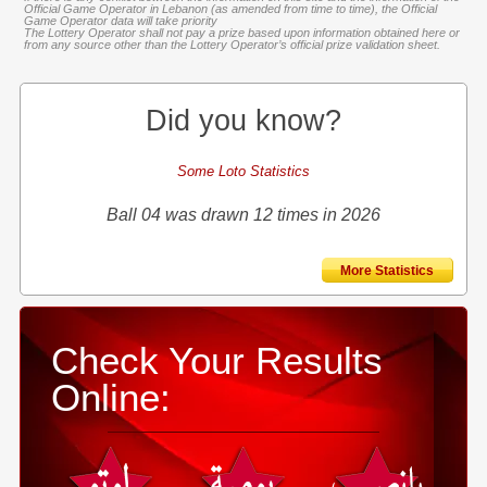
Official Game Operator in Lebanon (as amended from time to time), the Official
Game Operator data will take priority
The Lottery Operator shall not pay a prize based upon information obtained here or
from any source other than the Lottery Operator’s official prize validation sheet.
Did you know?
Some Loto Statistics
Ball 04 was drawn 12 times in 2026
More Statistics
Check Your Results
Online: