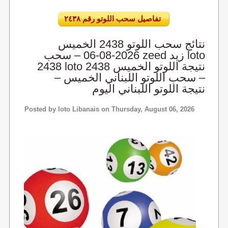
تفاصيل سحب اللوتو رقم ٢٤٣٨
نتائج سحب اللوتو 2438 الخميس
2026-08-06 – سحب zeed زيد loto
2438 loto 2438 نتيجة اللوتو الخميس
– سحب اللوتو اللبناني الخميس –
نتيجة اللوتو اللبناني اليوم
Posted by
loto Libanais
on Thursday, August 06, 2026