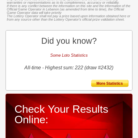
warranties or representations as to its completeness, accuracy or reliability.
If there is any conflict between the information on this site and the information of the
Official Game Operator in Lebanon (as amended from time to time), the Official
Game Operator data will take priority
The Lottery Operator shall not pay a prize based upon information obtained here or
from any source other than the Lottery Operator’s official prize validation sheet.
Did you know?
Some Loto Statistics
All-time - Highest sum: 222 (draw #2432)
More Statistics
Check Your Results
Online: