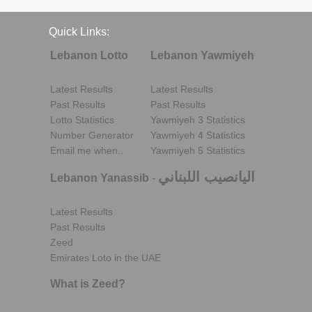
Quick Links:
Lebanon Lotto
Lebanon Yawmiyeh
Latest Results
Latest Results
Past Results
Past Results
Lotto Statistics
Yawmiyeh 3 Statistics
Number Generator
Yawmiyeh 4 Statistics
Email me when..
Yawmiyeh 5 Statistics
اليانصيب اللبناني
Lebanon Yanassib
-
Latest Results
Past Results
Zeed
Emirates Loto in the UAE
What is Zeed?