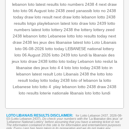
lebanon loto
latest results
loto numbers
2438 4
next draw
loto
loto 06 August
loto 2438
zeed
yanassib
loto no 2438
today draw
loto result
next draw
lotto
lebanon lotto 2438
results
lotgo
playlebanon
latest loto draw
loto 2439
lotto
numbers
latest lotto
lottery 2438
the lottery
lottery
zeed
2438
lebanon lotto
Lebanese lotto
loto results today
next
draw 2438
les jeux des libanaise
latest loto
Loto Libanais
loto 06-08-2026
lotto today
LEBANESE national lottery
loto 06 August 2026
lotto 2439
loto lundi
la libanaix des
jeux
loto draw 2438
lottto
loto today
Lebanon loto reslut
la
libanaise des jeux
loto 4
4 loto
loto today 2438
loto in
lebanon
latest result
Loto Libanais 2438
the lotto
loto
result today
lotto today 2438
loto of lebanon
la lotto
draw 2438
lotto 2438
play lebanon
‏
lotto 4
Lebanese loto
loto results
loterie nationale libanais
loto
lotto lundi
LOTO LIBANAIS RESULTS DISCLAIMER:
for Lotto Lebanon 2437, 2026-08-
03 (Lotto Lebanon 2437),
Do check your numbers with the '
La libanaise des jeux
' or
'Lebanese National Lottery' before assuming that you have a winning ticket or not.
The information contained in this site is for information and entertainment purposes
only. Every care has been taken in its preparation and we do not make any