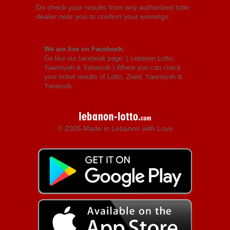
Do check your results from any authorized lotto
dealer near you to confirm your winnings.
We are live on Facebook:
Go like our facebook page: (
Lebanon Lotto,
Yawmiyeh & Yanassib
) Where you can check
your ticket results of Lotto, Zeed, Yawmiyeh &
Yanassib.
© 2026 Made in Lebanon with Love