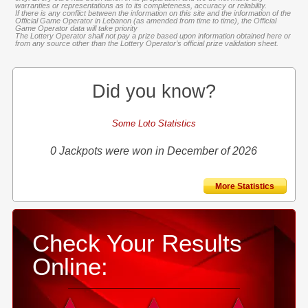
warranties or representations as to its completeness, accuracy or reliability.
If there is any conflict between the information on this site and the information of the
Official Game Operator in Lebanon (as amended from time to time), the Official
Game Operator data will take priority
The Lottery Operator shall not pay a prize based upon information obtained here or
from any source other than the Lottery Operator’s official prize validation sheet.
Did you know?
Some Loto Statistics
0 Jackpots were won in December of 2026
More Statistics
Check Your Results
Online: