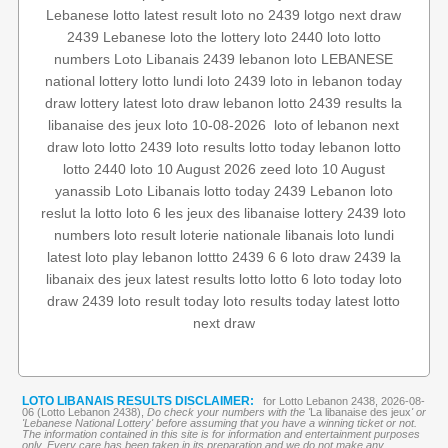
Lebanese lotto
latest result
loto no 2439
lotgo
next draw
2439
Lebanese loto
the lottery
loto 2440
loto
lotto
numbers
Loto Libanais 2439
lebanon loto
LEBANESE
national lottery
lotto lundi
loto 2439
loto in lebanon
today
draw
lottery
latest loto draw
lebanon lotto 2439 results
la
next
loto of lebanon
‏
loto 10-08-2026
libanaise des jeux
draw loto
lotto 2439
loto results
lotto today
lebanon lotto
lotto 2440
loto 10 August 2026
zeed
loto 10 August
yanassib
Loto Libanais
lotto today 2439
Lebanon loto
reslut
la lotto
loto 6
les jeux des libanaise
lottery 2439
loto
numbers
loto result
loterie nationale libanais
loto lundi
latest loto
play lebanon
lottto
2439 6
6 loto
draw 2439
la
libanaix des jeux
latest results
lotto
lotto 6
loto today
loto
draw 2439
loto result today
loto results today
latest lotto
next draw
LOTO LIBANAIS RESULTS DISCLAIMER:
for Lotto Lebanon 2438, 2026-08-
06 (Lotto Lebanon 2438),
Do check your numbers with the '
La libanaise des jeux
' or
'Lebanese National Lottery' before assuming that you have a winning ticket or not.
The information contained in this site is for information and entertainment purposes
only. Every care has been taken in its preparation and we do not make any