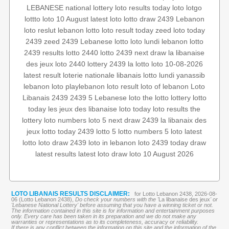
LEBANESE national lottery
loto results today
loto
lotgo
lottto
loto 10 August
latest loto
lotto
draw 2439
Lebanon
loto reslut
lebanon lotto
loto result today
zeed
loto today
2439
zeed 2439
Lebanese lotto
loto lundi
lebanon lotto
2439 results
lotto 2440
lotto 2439
next draw
la libanaise
des jeux
loto 2440
lottery 2439
la lotto
loto 10-08-2026
latest result
loterie nationale libanais
lotto lundi
yanassib
lebanon loto
playlebanon
loto result
loto of lebanon
Loto
Libanais 2439
2439 5
Lebanese loto
the lotto
lottery
lotto
today
les jeux des libanaise
loto today
loto results
the
lottery
loto numbers
loto 5
next draw 2439
la libanaix des
jeux
lotto today 2439
lotto 5
lotto numbers
5 loto
latest
lotto
loto draw 2439
loto in lebanon
loto 2439
today draw
latest results
latest loto draw
loto 10 August 2026
LOTO LIBANAIS RESULTS DISCLAIMER:
for Lotto Lebanon 2438, 2026-08-
06 (Lotto Lebanon 2438),
Do check your numbers with the '
La libanaise des jeux
' or
'Lebanese National Lottery' before assuming that you have a winning ticket or not.
The information contained in this site is for information and entertainment purposes
only. Every care has been taken in its preparation and we do not make any
warranties or representations as to its completeness, accuracy or reliability.
If there is any conflict between the information on this site and the information of the