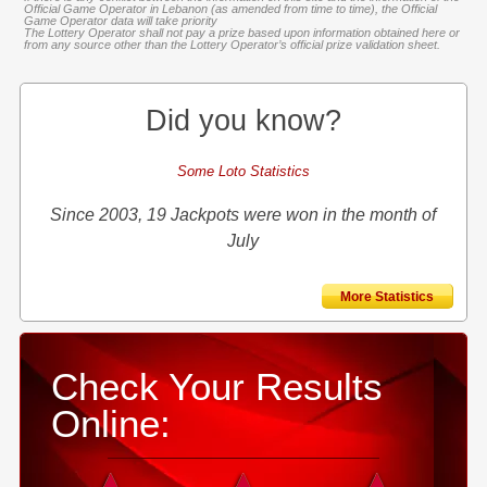
Official Game Operator in Lebanon (as amended from time to time), the Official
Game Operator data will take priority
The Lottery Operator shall not pay a prize based upon information obtained here or
from any source other than the Lottery Operator’s official prize validation sheet.
Did you know?
Some Loto Statistics
Since 2003, 19 Jackpots were won in the month of
July
More Statistics
Check Your Results
Online: