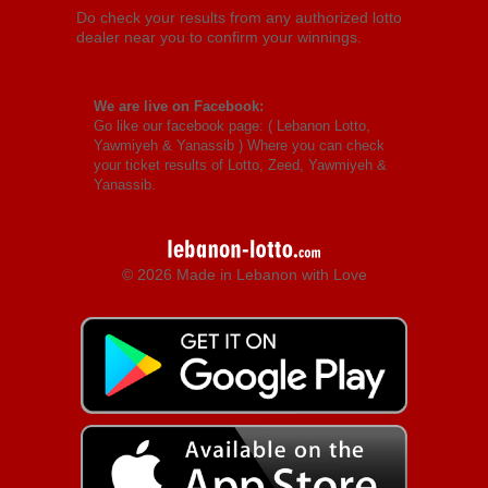
Do check your results from any authorized lotto
dealer near you to confirm your winnings.
We are live on Facebook:
Go like our facebook page: (
Lebanon Lotto,
Yawmiyeh & Yanassib
) Where you can check
your ticket results of Lotto, Zeed, Yawmiyeh &
Yanassib.
© 2026 Made in Lebanon with Love