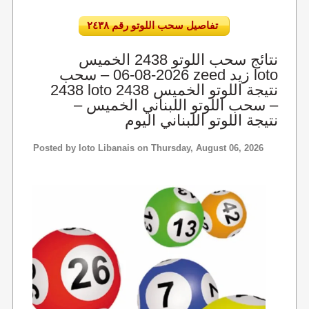
تفاصيل سحب اللوتو رقم ٢٤٣٨
نتائج سحب اللوتو 2438 الخميس
2026-08-06 – سحب zeed زيد loto
2438 loto 2438 نتيجة اللوتو الخميس
– سحب اللوتو اللبناني الخميس –
نتيجة اللوتو اللبناني اليوم
Posted by
loto Libanais
on Thursday, August 06, 2026