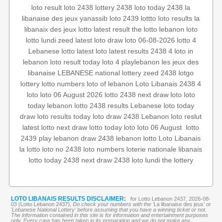
loto result
loto 2438
lottery 2438
loto today 2438
la
libanaise des jeux
yanassib
loto 2439
lottto
loto results
la
libanaix des jeux
lotto
latest result
the lotto
lebanon loto
lotto lundi
zeed
latest loto draw
loto 06-08-2026
lotto 4
Lebanese lotto
latest loto
latest results
2438 4
loto in
lebanon
loto result today
loto 4
playlebanon
les jeux des
libanaise
LEBANESE national lottery
zeed 2438
lotgo
lottery
lotto numbers
loto of lebanon
Loto Libanais 2438
4
loto
loto 06 August 2026
lotto 2438
next draw loto
loto
today
lebanon lotto 2438 results
Lebanese loto
today
draw
loto results today
loto draw 2438
Lebanon loto reslut
lotto
‏
loto 06 August
loto
lotto today
next draw
latest lotto
2439
play lebanon
draw 2438
lebanon lotto
Loto Libanais
la lotto
loto no 2438
loto numbers
loterie nationale libanais
lotto today 2438
next draw 2438
loto lundi
the lottery
LOTO LIBANAIS RESULTS DISCLAIMER:
for Lotto Lebanon 2437, 2026-08-
03 (Lotto Lebanon 2437),
Do check your numbers with the '
La libanaise des jeux
' or
'Lebanese National Lottery' before assuming that you have a winning ticket or not.
The information contained in this site is for information and entertainment purposes
only. Every care has been taken in its preparation and we do not make any