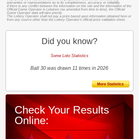
warranties or representations as to its completeness, accuracy or reliability.
If there is any conflict between the information on this site and the information of the
Official Game Operator in Lebanon (as amended from time to time), the Official
Game Operator data will take priority
The Lottery Operator shall not pay a prize based upon information obtained here or
from any source other than the Lottery Operator’s official prize validation sheet.
Did you know?
Some Loto Statistics
Ball 30 was drawn 11 times in 2026
More Statistics
Check Your Results
Online: