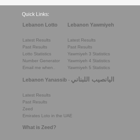
Quick Links:
Lebanon Lotto
Lebanon Yawmiyeh
Latest Results
Latest Results
Past Results
Past Results
Lotto Statistics
Yawmiyeh 3 Statistics
Number Generator
Yawmiyeh 4 Statistics
Email me when..
Yawmiyeh 5 Statistics
اليانصيب اللبناني
Lebanon Yanassib
-
Latest Results
Past Results
Zeed
Emirates Loto in the UAE
What is Zeed?