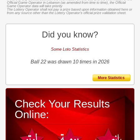
Official Game Operator in Lebanon (as amended from time to time), the Official
Game Operator data will take priority
The Lottery Operator shall not pay a prize based upon information obtained here or
from any source other than the Lottery Operator’s official prize validation sheet.
Did you know?
Some Loto Statistics
Ball 22 was drawn 10 times in 2026
More Statistics
Check Your Results
Online: