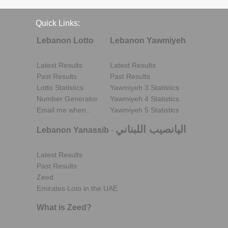
Quick Links:
Lebanon Lotto
Lebanon Yawmiyeh
Latest Results
Latest Results
Past Results
Past Results
Lotto Statistics
Yawmiyeh 3 Statistics
Number Generator
Yawmiyeh 4 Statistics
Email me when..
Yawmiyeh 5 Statistics
اليانصيب اللبناني
Lebanon Yanassib
-
Latest Results
Past Results
Zeed
Emirates Loto in the UAE
What is Zeed?