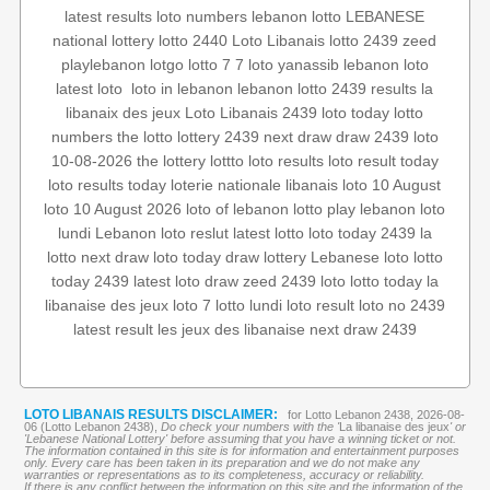
latest results
loto numbers
lebanon lotto
LEBANESE
national lottery
lotto 2440
Loto Libanais
lotto 2439
zeed
playlebanon
lotgo
lotto 7
7 loto
yanassib
lebanon loto
la
lebanon lotto 2439 results
loto in lebanon
‏
latest loto
libanaix des jeux
Loto Libanais 2439
loto today
lotto
numbers
the lotto
lottery 2439
next draw
draw 2439
loto
10-08-2026
the lottery
lottto
loto results
loto result today
loto results today
loterie nationale libanais
loto 10 August
loto 10 August 2026
loto of lebanon
lotto
play lebanon
loto
lundi
Lebanon loto reslut
latest lotto
loto today 2439
la
lotto
next draw loto
today draw
lottery
Lebanese loto
lotto
today 2439
latest loto draw
zeed 2439
loto
lotto today
la
libanaise des jeux
loto 7
lotto lundi
loto result
loto no 2439
latest result
les jeux des libanaise
next draw 2439
LOTO LIBANAIS RESULTS DISCLAIMER:
for Lotto Lebanon 2438, 2026-08-
06 (Lotto Lebanon 2438),
Do check your numbers with the '
La libanaise des jeux
' or
'Lebanese National Lottery' before assuming that you have a winning ticket or not.
The information contained in this site is for information and entertainment purposes
only. Every care has been taken in its preparation and we do not make any
warranties or representations as to its completeness, accuracy or reliability.
If there is any conflict between the information on this site and the information of the