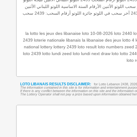
خر سحب
اللوتو الأثنين
الأرقام الستة الاساسية
اللوتو اللبناني الأثنين
آخر سحب في اللوتو
جائزة اللوتو
أرقام السحب: 2439
سحب
la lotto
les jeux des libanaise
loto 10-08-2026
loto 2440
lo
2439
loterie nationale libanais
la libanaise des jeux
lotto 4
national lottery
lottery 2439
loto result
loto numbers
zeed 
loto 2439
lotto lundi
zeed
loto lundi
next draw loto
lotto 24
loto 
LOTO LIBANAIS RESULTS DISCLAIMER:
for Lotto Lebanon 2438, 202
The information contained in this site is for information and entertainment purp
If there is any conflict between the information on this site and the information
The Lottery Operator shall not pay a prize based upon information obtained here 