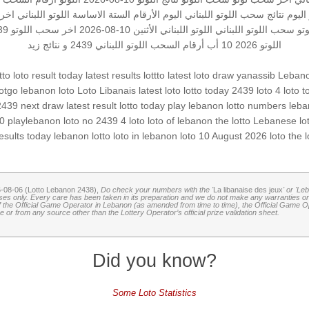
 اليوم
نتائج سحب اللوتو اللبناني اليوم
الأرقام الستة الاساسة
اللوتو اللبناني ا
تو
سحب اللوتو اللبناني
اللوتو اللبناني الأثنين 10-08-2026
اخر سحب
اللوتو 2439
اللوتو 2026 10 أب
أرقام السحب
اللوتو اللبناني 2439 و نتائج زيد
tto
loto result today
latest results
lottto
latest loto draw
yanassib
Lebano
lotgo
lebanon loto
Loto Libanais
latest loto
lotto today 2439
loto 4
loto 
2439
next draw
latest result
lotto today
play lebanon
lotto numbers
leba
40
playlebanon
loto no 2439
4 loto
loto of lebanon
the lotto
Lebanese lo
results today
lebanon lotto
loto in lebanon
loto 10 August 2026
loto
the l
6-08-06 (Lotto Lebanon 2438),
Do check your numbers with the '
La libanaise des jeux
' or 'Le
oses only. Every care has been taken in its preparation and we do not make any warranties or 
 of the Official Game Operator in Lebanon (as amended from time to time), the Official Game Ope
or from any source other than the Lottery Operator’s official prize validation sheet.
Did you know?
Some Loto Statistics