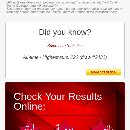
Official Game Operator in Lebanon (as amended from time to time), the Official
Game Operator data will take priority
The Lottery Operator shall not pay a prize based upon information obtained here or
from any source other than the Lottery Operator’s official prize validation sheet.
Did you know?
Some Loto Statistics
All-time - Highest sum: 222 (draw #2432)
More Statistics
Check Your Results
Online: