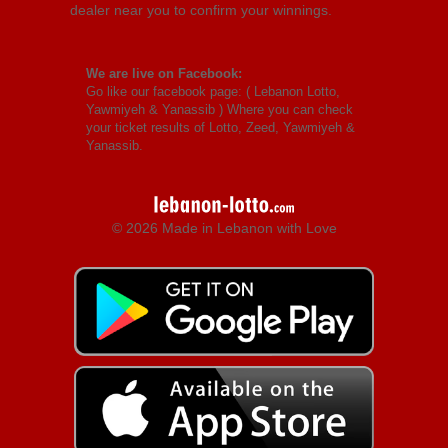
dealer near you to confirm your winnings.
We are live on Facebook:
Go like our facebook page: (
Lebanon Lotto,
Yawmiyeh & Yanassib
) Where you can check
your ticket results of Lotto, Zeed, Yawmiyeh &
Yanassib.
© 2026 Made in Lebanon with Love