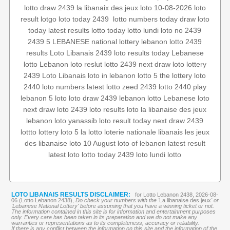
lotto
draw 2439
la libanaix des jeux
loto 10-08-2026
loto
loto
today draw
lotto numbers
‏
loto today 2439
lotgo
result
today
latest results
lotto today
lotto lundi
loto no 2439
2439 5
LEBANESE national lottery
lebanon lotto 2439
results
Loto Libanais 2439
loto results today
Lebanese
lotto
Lebanon loto reslut
lotto 2439
next draw loto
lottery
2439
Loto Libanais
loto in lebanon
lotto 5
the lottery
loto
2440
loto numbers
latest lotto
zeed 2439
lotto 2440
play
lebanon
5 loto
loto draw 2439
lebanon lotto
Lebanese loto
next draw
loto 2439
loto results
loto
la libanaise des jeux
lebanon loto
yanassib
loto result today
next draw 2439
lottto
lottery
loto 5
la lotto
loterie nationale libanais
les jeux
des libanaise
loto 10 August
loto of lebanon
latest result
latest loto
lotto today 2439
loto lundi
lotto
LOTO LIBANAIS RESULTS DISCLAIMER:
for Lotto Lebanon 2438, 2026-08-
06 (Lotto Lebanon 2438),
Do check your numbers with the '
La libanaise des jeux
' or
'Lebanese National Lottery' before assuming that you have a winning ticket or not.
The information contained in this site is for information and entertainment purposes
only. Every care has been taken in its preparation and we do not make any
warranties or representations as to its completeness, accuracy or reliability.
If there is any conflict between the information on this site and the information of the