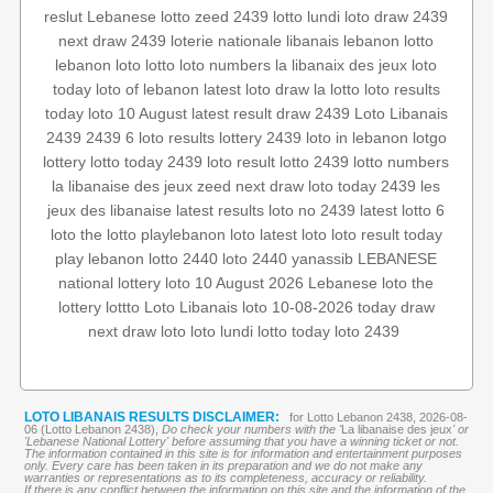
reslut
Lebanese lotto
zeed 2439
lotto lundi
loto draw 2439
next draw 2439
loterie nationale libanais
lebanon lotto
lebanon loto
lotto
loto numbers
la libanaix des jeux
loto
today
loto of lebanon
latest loto draw
la lotto
loto results
today
loto 10 August
latest result
draw 2439
Loto Libanais
2439
2439 6
loto results
lottery 2439
loto in lebanon
lotgo
lottery
lotto today 2439
loto result
lotto 2439
lotto numbers
la libanaise des jeux
zeed
next draw
loto today 2439
les
jeux des libanaise
latest results
loto no 2439
latest lotto
6
loto
the lotto
playlebanon
loto
latest loto
loto result today
play lebanon
lotto 2440
loto 2440
yanassib
LEBANESE
national lottery
loto 10 August 2026
Lebanese loto
the
lottery
lottto
Loto Libanais
loto 10-08-2026
today draw
next draw loto
loto lundi
lotto today
loto 2439
LOTO LIBANAIS RESULTS DISCLAIMER:
for Lotto Lebanon 2438, 2026-08-
06 (Lotto Lebanon 2438),
Do check your numbers with the '
La libanaise des jeux
' or
'Lebanese National Lottery' before assuming that you have a winning ticket or not.
The information contained in this site is for information and entertainment purposes
only. Every care has been taken in its preparation and we do not make any
warranties or representations as to its completeness, accuracy or reliability.
If there is any conflict between the information on this site and the information of the