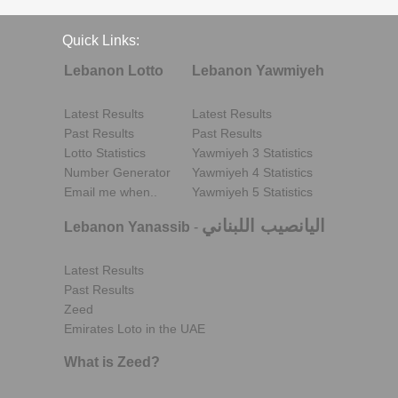
Quick Links:
Lebanon Lotto
Lebanon Yawmiyeh
Latest Results
Latest Results
Past Results
Past Results
Lotto Statistics
Yawmiyeh 3 Statistics
Number Generator
Yawmiyeh 4 Statistics
Email me when..
Yawmiyeh 5 Statistics
اليانصيب اللبناني
Lebanon Yanassib
-
Latest Results
Past Results
Zeed
Emirates Loto in the UAE
What is Zeed?