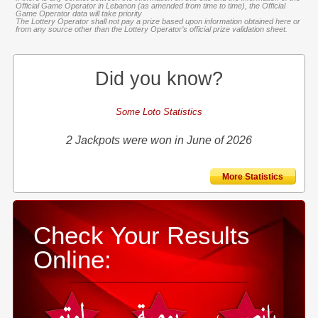
Official Game Operator in Lebanon (as amended from time to time), the Official
Game Operator data will take priority
The Lottery Operator shall not pay a prize based upon information obtained here or
from any source other than the Lottery Operator’s official prize validation sheet.
Did you know?
Some Loto Statistics
2 Jackpots were won in June of 2026
More Statistics
Check Your Results
Online: