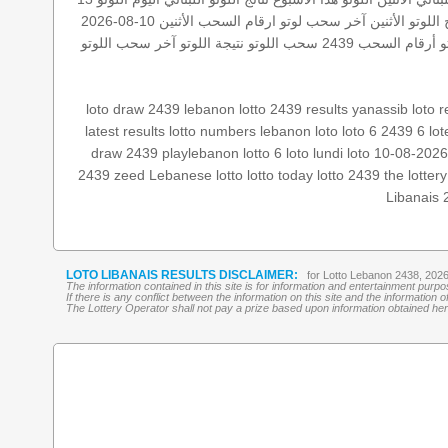
 اللوتو الأثنين
آخر سحب لوتو
ارقام السحب
الأثنين 10-08-2026
و أرقام السحب 2439
سحب اللوتو
نتيجة اللوتو
آخر سحب اللوتو
loto draw 2439
lebanon lotto 2439 results
yanassib
loto r
latest results
lotto numbers
lebanon loto
loto 6
2439 6
lot
draw 2439
playlebanon
lotto 6
loto lundi
loto 10-08-202
2439
zeed
Lebanese lotto
lotto today
lotto 2439
the lottery
Libanais 
LOTO LIBANAIS RESULTS DISCLAIMER:
for Lotto Lebanon 2438, 202
The information contained in this site is for information and entertainment purp
If there is any conflict between the information on this site and the information
The Lottery Operator shall not pay a prize based upon information obtained here 