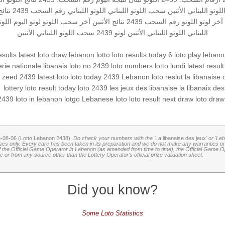
للوتو اللبناني الأثنين
سحب اللوتو اللبناني
اللوتو اللبناني رقم السحب 2439
نتائج
آخر لوتو
اللوتو رقم السحب 2439
نتائج الأثنين
آخر سحب اللوتو
لوتو اليوم
اللوت
اللبناني
اللوتو اللبناني الأثنين
لوتو 2439
سحب اللوتو اللبناني الأثنين
esults
latest loto draw
lebanon lotto
loto results today
6 loto
play leban
erie nationale libanais
loto no 2439
loto numbers
lotto lundi
latest result
6
zeed 2439
latest loto
loto today 2439
Lebanon loto reslut
la libanaise 
la libanaix des
les jeux des libanaise
loto 2439
loto result today
lottery
‏
2439
loto in lebanon
lotgo
Lebanese loto
loto result
next draw loto
draw
6-08-06 (Lotto Lebanon 2438),
Do check your numbers with the '
La libanaise des jeux
' or 'Le
oses only. Every care has been taken in its preparation and we do not make any warranties or 
 of the Official Game Operator in Lebanon (as amended from time to time), the Official Game Ope
or from any source other than the Lottery Operator’s official prize validation sheet.
Did you know?
Some Loto Statistics