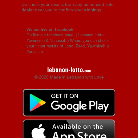
Do check your results from any authorized lotto
dealer near you to confirm your winnings.
We are live on Facebook:
Go like our facebook page: (
Lebanon Lotto,
Yawmiyeh & Yanassib
) Where you can check
your ticket results of Lotto, Zeed, Yawmiyeh &
Yanassib.
© 2026 Made in Lebanon with Love