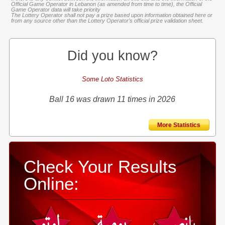
Official Game Operator in Lebanon (as amended from time to time), the Official
Game Operator data will take priority
The Lottery Operator shall not pay a prize based upon information obtained here or
from any source other than the Lottery Operator’s official prize validation sheet.
Did you know?
Some Loto Statistics
Ball 16 was drawn 11 times in 2026
More Statistics
Check Your Results
Online: