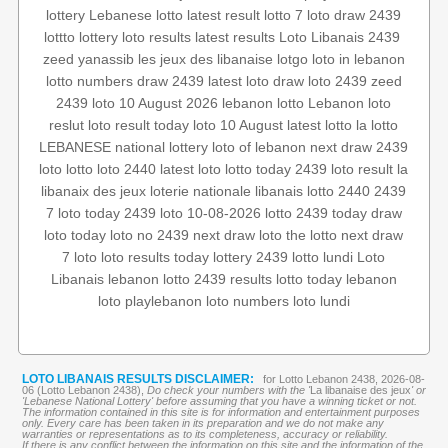
lottery
Lebanese lotto
latest result
lotto 7
loto draw 2439
lottto
lottery
loto results
latest results
Loto Libanais 2439
zeed
yanassib
les jeux des libanaise
lotgo
loto in lebanon
lotto numbers
draw 2439
latest loto draw
loto 2439
zeed
2439
loto 10 August 2026
lebanon lotto
Lebanon loto
reslut
loto result today
loto 10 August
latest lotto
la lotto
LEBANESE national lottery
loto of lebanon
next draw 2439
loto
lotto
loto 2440
latest loto
lotto today 2439
loto result
la
libanaix des jeux
loterie nationale libanais
lotto 2440
2439
7
loto today 2439
loto 10-08-2026
lotto 2439
today draw
loto today
loto no 2439
next draw loto
the lotto
next draw
7 loto
loto results today
lottery 2439
lotto lundi
Loto
Libanais
lebanon lotto 2439 results
lotto today
lebanon
loto
playlebanon
loto numbers
loto lundi
LOTO LIBANAIS RESULTS DISCLAIMER:
for Lotto Lebanon 2438, 2026-08-
06 (Lotto Lebanon 2438),
Do check your numbers with the '
La libanaise des jeux
' or
'Lebanese National Lottery' before assuming that you have a winning ticket or not.
The information contained in this site is for information and entertainment purposes
only. Every care has been taken in its preparation and we do not make any
warranties or representations as to its completeness, accuracy or reliability.
If there is any conflict between the information on this site and the information of the