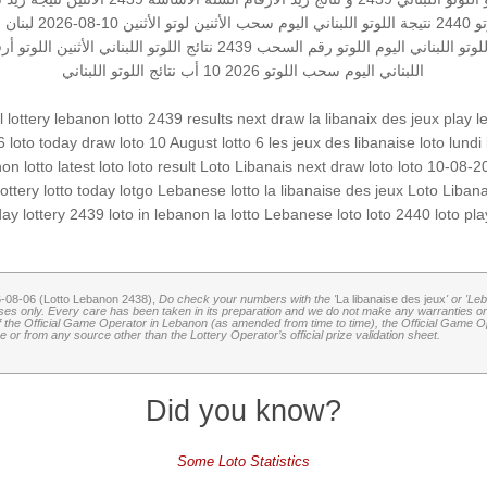
2440
نتيجة اللوتو اللبناني اليوم
سحب الأثنين
لوتو الأثنين 10-08-2026
لبنان
س
للوتو اللبناني اليوم
اللوتو رقم السحب 2439
نتائج اللوتو اللبناني الأثنين
اللوتو أرق
اللبناني اليوم
سحب اللوتو 2026 10 أب
نتائج اللوتو اللبناني
lottery
lebanon lotto 2439 results
next draw
la libanaix des jeux
play 
6 loto
today draw
loto 10 August
lotto 6
les jeux des libanaise
loto lundi
on lotto
latest loto
loto result
Loto Libanais
next draw loto
loto 10-08-2
lottery
lotto today
lotgo
Lebanese lotto
la libanaise des jeux
Loto Liban
day
lottery 2439
loto in lebanon
la lotto
Lebanese loto
loto 2440
loto
pl
6-08-06 (Lotto Lebanon 2438),
Do check your numbers with the '
La libanaise des jeux
' or 'Le
oses only. Every care has been taken in its preparation and we do not make any warranties or 
 of the Official Game Operator in Lebanon (as amended from time to time), the Official Game Ope
or from any source other than the Lottery Operator’s official prize validation sheet.
Did you know?
Some Loto Statistics