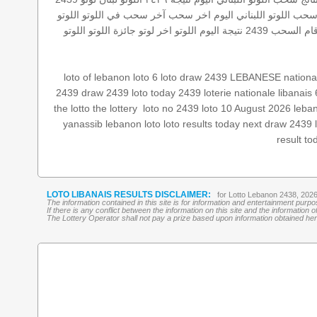
حب اللوتو اللبناني اليوم
اخر سحب
آخر سحب في اللوتو
اللوتو
ام السحب 2439
نتيجة اليوم
اللوتو
اخر لوتو
جائزة اللوتو
اللوتو
loto of lebanon
loto 6
loto draw 2439
LEBANESE national 
2439
draw 2439
loto today 2439
loterie nationale libanais
leban
loto 10 August 2026
loto no 2439
‏
the lottery
the lotto
yanassib
lebanon loto
loto results today
next draw 2439
result to
LOTO LIBANAIS RESULTS DISCLAIMER:
for Lotto Lebanon 2438, 202
The information contained in this site is for information and entertainment purp
If there is any conflict between the information on this site and the information
The Lottery Operator shall not pay a prize based upon information obtained here 