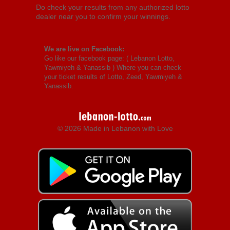
Do check your results from any authorized lotto
dealer near you to confirm your winnings.
We are live on Facebook:
Go like our facebook page: (
Lebanon Lotto,
Yawmiyeh & Yanassib
) Where you can check
your ticket results of Lotto, Zeed, Yawmiyeh &
Yanassib.
© 2026 Made in Lebanon with Love