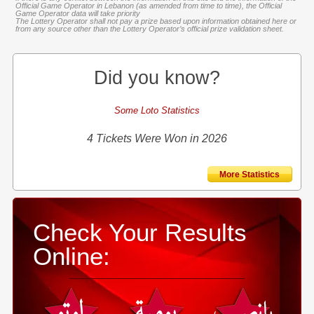
Official Game Operator in Lebanon (as amended from time to time), the Official
Game Operator data will take priority
The Lottery Operator shall not pay a prize based upon information obtained here or
from any source other than the Lottery Operator’s official prize validation sheet.
Did you know?
Some Loto Statistics
4 Tickets Were Won in 2026
More Statistics
Check Your Results
Online: