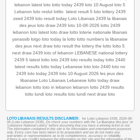
lebanon
latest loto
lotto today 2439
loto 10 August
loto 5
lottery 2439
5 loto
latest result
‏
lottto
Lebanon loto reslut
zeed 2439
loto result today
Loto Libanais 2439
la libanaix
des jeux
loto draw 2439
loto 10-08-2026
lotto 2439
lebanon loto
latest loto draw
lotto
loterie nationale libanais
yanassib
lotgo
loto today
la lotto
lotto numbers
la libanaise
des jeux
next draw
loto result
the lottery
the lotto
lotto 5
next draw 2439
loto of lebanon
LEBANESE national lottery
2439 5
latest lotto
loto 2439
loto results today
lotto 2440
latest results
lotto today
Lebanese loto
loto 2440
loto no
2439
loto today 2439
loto 10 August 2026
les jeux des
libanaise
Loto Libanais
Lebanese lotto
today draw
lebanon lotto
loto in lebanon
lebanon lotto 2439 results
lotto lundi
loto results
loto lundi
next draw loto
LOTO LIBANAIS RESULTS DISCLAIMER:
for Lotto Lebanon 2438, 2026-08-
06 (Lotto Lebanon 2438),
Do check your numbers with the '
La libanaise des jeux
' or
'Lebanese National Lottery' before assuming that you have a winning ticket or not.
The information contained in this site is for information and entertainment purposes
only. Every care has been taken in its preparation and we do not make any
warranties or representations as to its completeness, accuracy or reliability.
If there is any conflict between the information on this site and the information of the