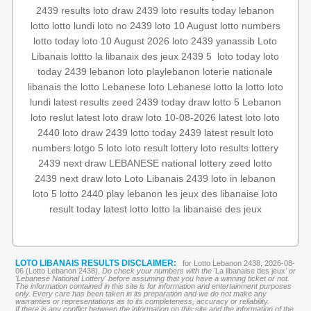
2439 results
loto draw 2439
loto results today
lebanon
lotto
lotto lundi
loto no 2439
loto 10 August
lotto numbers
lotto today
loto 10 August 2026
loto 2439
yanassib
Loto
loto
loto today
‏
2439 5
la libanaix des jeux
lottto
Libanais
today 2439
lebanon loto
playlebanon
loterie nationale
libanais
the lotto
Lebanese loto
Lebanese lotto
la lotto
loto
lundi
latest results
zeed 2439
today draw
lotto 5
Lebanon
loto reslut
latest loto draw
loto 10-08-2026
latest loto
loto
2440
loto
draw 2439
lotto today 2439
latest result
loto
numbers
lotgo
5 loto
loto result
lottery
loto results
lottery
2439
next draw
LEBANESE national lottery
zeed
lotto
2439
next draw loto
Loto Libanais 2439
loto in lebanon
loto 5
lotto 2440
play lebanon
les jeux des libanaise
loto
result today
latest lotto
lotto
la libanaise des jeux
LOTO LIBANAIS RESULTS DISCLAIMER:
for Lotto Lebanon 2438, 2026-08-
06 (Lotto Lebanon 2438),
Do check your numbers with the '
La libanaise des jeux
' or
'Lebanese National Lottery' before assuming that you have a winning ticket or not.
The information contained in this site is for information and entertainment purposes
only. Every care has been taken in its preparation and we do not make any
warranties or representations as to its completeness, accuracy or reliability.
If there is any conflict between the information on this site and the information of the