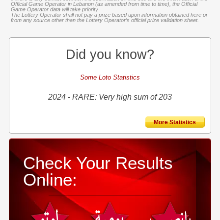
Official Game Operator in Lebanon (as amended from time to time), the Official
Game Operator data will take priority
The Lottery Operator shall not pay a prize based upon information obtained here or
from any source other than the Lottery Operator’s official prize validation sheet.
Did you know?
Some Loto Statistics
2024 - RARE: Very high sum of 203
More Statistics
Check Your Results
Online: