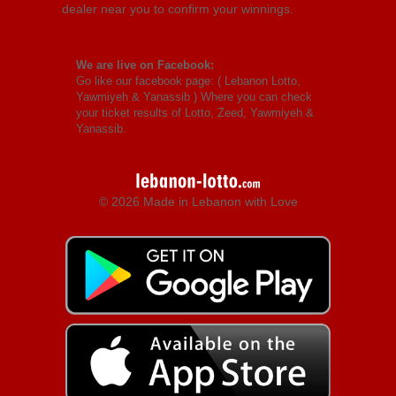
dealer near you to confirm your winnings.
We are live on Facebook:
Go like our facebook page: (
Lebanon Lotto,
Yawmiyeh & Yanassib
) Where you can check
your ticket results of Lotto, Zeed, Yawmiyeh &
Yanassib.
© 2026 Made in Lebanon with Love