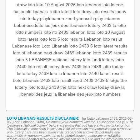
draw loto
loto 10 August 2026
loto
lebanon loto
loterie
loto results today
latest loto draw
lottto
‏
nationale libanais
loto today
playlebanon
zeed
yanassib
play lebanon
Lebanese lotto
les jeux des libanaise
lottery 2439
la lotto
lotto numbers
loto no 2439
lebanon lotto
loto 10 August
lotto
latest lotto
loto 5
loto results
Lebanon loto reslut
Lebanese loto
Loto Libanais
lotto 2439
5 loto
latest results
loto of lebanon
next draw 2439
lebanon lotto 2439 results
lotto 5
LEBANESE national lottery
loto lundi
lottery
lotto
2440
loto result today
draw 2439
loto 2439
lotto today
lotto today 2439
loto in lebanon
loto 2440
latest result
Loto Libanais 2439
loto result
zeed 2439
2439 5
lotgo
the
lottery
loto today 2439
the lotto
next draw
today draw
la
libanaix des jeux
la libanaise des jeux
loto numbers
LOTO LIBANAIS RESULTS DISCLAIMER:
for Lotto Lebanon 2438, 2026-08-
06 (Lotto Lebanon 2438),
Do check your numbers with the '
La libanaise des jeux
' or
'Lebanese National Lottery' before assuming that you have a winning ticket or not.
The information contained in this site is for information and entertainment purposes
only. Every care has been taken in its preparation and we do not make any
warranties or representations as to its completeness, accuracy or reliability.
If there is any conflict between the information on this site and the information of the