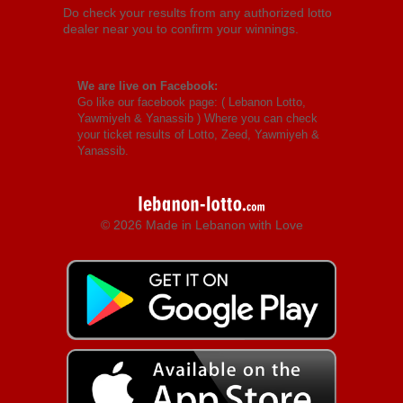
Do check your results from any authorized lotto
dealer near you to confirm your winnings.
We are live on Facebook:
Go like our facebook page: (
Lebanon Lotto,
Yawmiyeh & Yanassib
) Where you can check
your ticket results of Lotto, Zeed, Yawmiyeh &
Yanassib.
© 2026 Made in Lebanon with Love