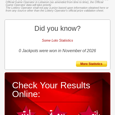
Official Game Operator in Lebanon (as amended from time to time), the Official
Game Operator data will take priority
The Lottery Operator shall not pay a prize based upon information obtained here or
from any source other than the Lottery Operator’s official prize validation sheet.
Did you know?
Some Loto Statistics
0 Jackpots were won in November of 2026
More Statistics
Check Your Results
Online: