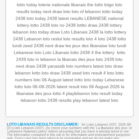
lotto today
loterie nationale libanais
the lotto
lotgo
loto
results today
next draw loto
loto of lebanon
lotto today
2438
loto today 2438
latest results
LEBANESE national
lottery
lotto 2438
loto no 2438
lottto
draw 2438
lottery
lebanon loto
today draw
Loto Libanais 2438
la lotto
lottery
2438
Lebanon loto reslut
loto results
loto 4
loto 2438
lotto
lundi
zeed 2438
next draw
les jeux des libanaise
loto lundi
lotto
‏
the lottery
2438 4
lotto
Loto Libanais
Lebanese loto
2439
loto in lebanon
la libanaix des jeux
loto 2439
loto
next draw 2438
yanassib
loto numbers
latest loto draw
lebanon lotto
loto draw 2438
zeed
loto result
4 loto
lotto
numbers
loto 06 August
latest lotto
loto today
Lebanese
lotto
loto 06-08-2026
latest result
loto 06 August 2026
la
libanaise des jeux
lotto 4
playlebanon
loto result today
lebanon lotto 2438 results
play lebanon
latest loto
LOTO LIBANAIS RESULTS DISCLAIMER:
for Lotto Lebanon 2437, 2026-08-
03 (Lotto Lebanon 2437),
Do check your numbers with the '
La libanaise des jeux
' or
'Lebanese National Lottery' before assuming that you have a winning ticket or not.
The information contained in this site is for information and entertainment purposes
only. Every care has been taken in its preparation and we do not make any