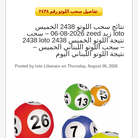
تفاصيل سحب اللوتو رقم ٢٤٣٨
نتائج سحب اللوتو 2438 الخميس
2026-08-06 – سحب zeed زيد loto
2438 loto 2438 نتيجة اللوتو الخميس
– سحب اللوتو اللبناني الخميس –
نتيجة اللوتو اللبناني اليوم
Posted by
loto Libanais
on Thursday, August 06, 2026