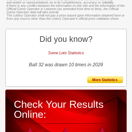
warranties or representations as to its completeness, accuracy or reliability.
If there is any conflict between the information on this site and the information of the
Official Game Operator in Lebanon (as amended from time to time), the Official
Game Operator data will take priority
The Lottery Operator shall not pay a prize based upon information obtained here or
from any source other than the Lottery Operator’s official prize validation sheet.
Did you know?
Some Loto Statistics
Ball 32 was drawn 10 times in 2026
More Statistics
Check Your Results
Online: