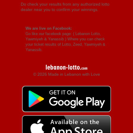
Do check your results from any authorized lotto
dealer near you to confirm your winnings.
We are live on Facebook:
Go like our facebook page: (
Lebanon Lotto,
Yawmiyeh & Yanassib
) Where you can check
your ticket results of Lotto, Zeed, Yawmiyeh &
Yanassib.
© 2026 Made in Lebanon with Love