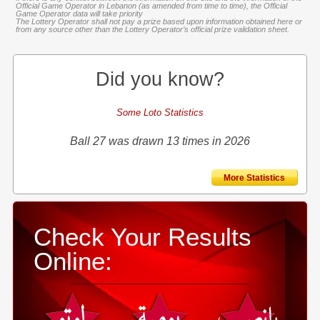
Official Game Operator in Lebanon (as amended from time to time), the Official
Game Operator data will take priority
The Lottery Operator shall not pay a prize based upon information obtained here or
from any source other than the Lottery Operator’s official prize validation sheet.
Did you know?
Some Loto Statistics
Ball 27 was drawn 13 times in 2026
More Statistics
Check Your Results
Online: