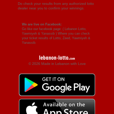
Do check your results from any authorized lotto
dealer near you to confirm your winnings.
We are live on Facebook:
Go like our facebook page: (
Lebanon Lotto,
Yawmiyeh & Yanassib
) Where you can check
your ticket results of Lotto, Zeed, Yawmiyeh &
Yanassib.
© 2026 Made in Lebanon with Love