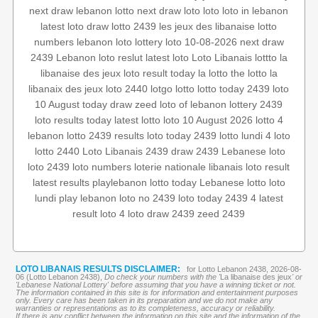
next draw
lebanon lotto
next draw loto
loto
loto in lebanon
latest loto draw
lotto 2439
les jeux des libanaise
lotto
numbers
lebanon loto
lottery
loto 10-08-2026
next draw
2439
Lebanon loto reslut
latest loto
Loto Libanais
lottto
la
libanaise des jeux
loto result today
la lotto
the lotto
la
libanaix des jeux
loto 2440
lotgo
lotto
lotto today 2439
loto
10 August
today draw
zeed
loto of lebanon
lottery 2439
loto results today
latest lotto
loto 10 August 2026
lotto 4
lebanon lotto 2439 results
loto today 2439
lotto lundi
4 loto
Lebanese loto
draw 2439
Loto Libanais 2439
lotto 2440
‏
loto 2439
loto numbers
loterie nationale libanais
loto result
latest results
playlebanon
lotto today
Lebanese lotto
loto
lundi
play lebanon
loto no 2439
loto today
2439 4
latest
result
loto 4
loto draw 2439
zeed 2439
LOTO LIBANAIS RESULTS DISCLAIMER:
for Lotto Lebanon 2438, 2026-08-
06 (Lotto Lebanon 2438),
Do check your numbers with the '
La libanaise des jeux
' or
'Lebanese National Lottery' before assuming that you have a winning ticket or not.
The information contained in this site is for information and entertainment purposes
only. Every care has been taken in its preparation and we do not make any
warranties or representations as to its completeness, accuracy or reliability.
If there is any conflict between the information on this site and the information of the