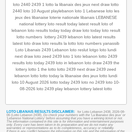
loto 2440
2439 1
lotto
la libanaix des jeux
next draw
lotto
2440
loto 10 August
playlebanon
loto 1
Lebanese loto
les
jeux des libanaise
loterie nationale libanais
LEBANESE
national lottery
loto result today
latest result
loto of
lebanon
loto results today
today draw
loto today
loto result
latest results
lebanon loto
lottery 2439
‏
lotto numbers
latest loto draw
loto results
la lotto
loto numbers
yanassib
Loto Libanais 2439
Lebanon loto reslut
lotgo
loto lundi
next draw loto
zeed 2439
loto
1 loto
lebanon lotto 2439
results
loto today 2439
loto in lebanon
loto draw 2439
the
lottery
lotto 1
the lotto
lotto 2439
next draw 2439
zeed
lebanon lotto
lotto today
la libanaise des jeux
lotto lundi
loto 10 August 2026
lotto today 2439
loto no 2439
loto 10-
08-2026
loto 2439
play lebanon
lottery
latest lotto
LOTO LIBANAIS RESULTS DISCLAIMER:
for Lotto Lebanon 2438, 2026-08-
06 (Lotto Lebanon 2438),
Do check your numbers with the '
La libanaise des jeux
' or
'Lebanese National Lottery' before assuming that you have a winning ticket or not.
The information contained in this site is for information and entertainment purposes
only. Every care has been taken in its preparation and we do not make any
warranties or representations as to its completeness, accuracy or reliability.
If there is any conflict between the information on this site and the information of the