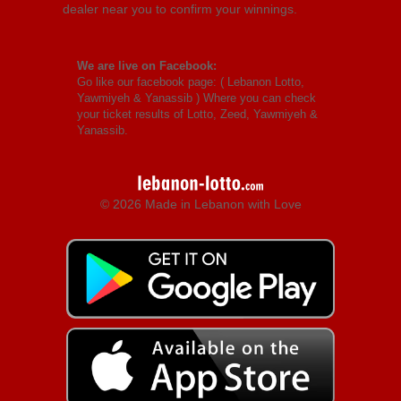
dealer near you to confirm your winnings.
We are live on Facebook:
Go like our facebook page: (
Lebanon Lotto,
Yawmiyeh & Yanassib
) Where you can check
your ticket results of Lotto, Zeed, Yawmiyeh &
Yanassib.
© 2026 Made in Lebanon with Love