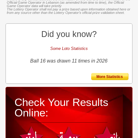
Official Game Operator in Lebanon (as amended from time to time), the Official
Game Operator data will take priority
The Lottery Operator shall not pay a prize based upon information obtained here or
from any source other than the Lottery Operator’s official prize validation sheet.
Did you know?
Some Loto Statistics
Ball 16 was drawn 11 times in 2026
More Statistics
Check Your Results
Online: