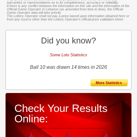
warranties or representations as to its completeness, accuracy or reliability.
If there is any conflict between the information on this site and the information of the
Official Game Operator in Lebanon (as amended from time to time), the Official
Game Operator data will take priority
The Lottery Operator shall not pay a prize based upon information obtained here or
from any source other than the Lottery Operator’s official prize validation sheet.
Did you know?
Some Loto Statistics
Ball 10 was drawn 14 times in 2026
More Statistics
Check Your Results
Online: