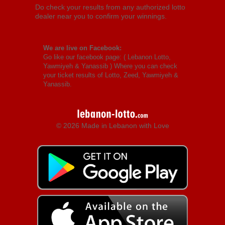
Do check your results from any authorized lotto
dealer near you to confirm your winnings.
We are live on Facebook:
Go like our facebook page: (
Lebanon Lotto,
Yawmiyeh & Yanassib
) Where you can check
your ticket results of Lotto, Zeed, Yawmiyeh &
Yanassib.
© 2026 Made in Lebanon with Love