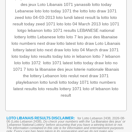
des jeux
Loto Libanais 1071
yanassib
lotto today
Lebanese loto
loto today 1071
the lotto
loto draw 1071
zeed
loto 04-03-2013
loto lundi
latest result
la lotto
loto
result today
zeed 1071
loto
loto 04 March 2013
loto 1071
lotgo
lebanon lotto 1071 results
LEBANESE national
lottery
lottto
Lebanese lotto
loto 7
les jeux des libanaise
loto numbers
next draw
lotto
latest loto draw
Loto Libanais
lottery
latest loto
next draw loto
loto 04 March
draw 1071
loto today
loto results today
loto in lebanon
lotto 7
lebanon
loto no
today draw
latest lotto
lotto 1071
‏
lotto 1072
loto
1071
7 loto
la libanaise des jeux
loterie nationale libanais
the lottery
Lebanon loto reslut
next draw 1071
playlebanon
lotto lundi
lotto today 1071
lotto numbers
latest results
loto results
lottery 1071
loto of lebanon
loto
result
LOTO LIBANAIS RESULTS DISCLAIMER:
for Lotto Lebanon 2438, 2026-08-
06 (Lotto Lebanon 2438),
Do check your numbers with the '
La libanaise des jeux
' or
'Lebanese National Lottery' before assuming that you have a winning ticket or not.
The information contained in this site is for information and entertainment purposes
only. Every care has been taken in its preparation and we do not make any