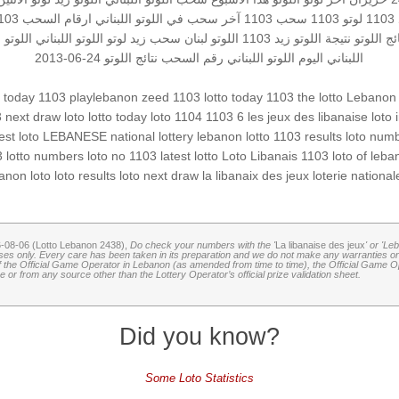
1
لوتو 1103
سحب 1103
آخر سحب في اللوتو اللبناني
ارقام السحب
1103 الأ
ئج اللوتو
نتيجة اللوتو
زيد 1103
اللوتو لبنان
سحب زيد لوتو
اللوتو اللبناني
اللوتو اللب
اللبناني اليوم
اللوتو اللبناني رقم السحب
نتائج اللوتو 24-06-2013
o today 1103
playlebanon
zeed 1103
lotto today 1103
the lotto
Lebanon l
3
next draw loto
lotto today
loto 1104
1103 6
les jeux des libanaise
loto 
test loto
LEBANESE national lottery
lebanon lotto 1103 results
loto num
3
lotto numbers
loto no 1103
latest lotto
Loto Libanais 1103
loto of leb
anon loto
loto results
loto
next draw
la libanaix des jeux
loterie national
6-08-06 (Lotto Lebanon 2438),
Do check your numbers with the '
La libanaise des jeux
' or 'Le
oses only. Every care has been taken in its preparation and we do not make any warranties or 
 of the Official Game Operator in Lebanon (as amended from time to time), the Official Game Ope
or from any source other than the Lottery Operator’s official prize validation sheet.
Did you know?
Some Loto Statistics