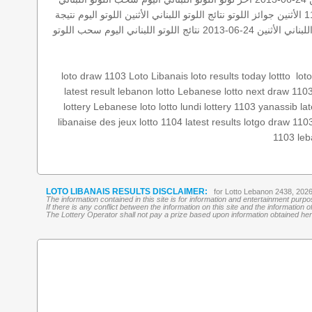
ثنين
جوائز اللوتو
نتائج اللوتو اللبناني الأثنين
اللوتو اليوم
نتيجة
ناني الأثنين 24-06-2013
نتائج اللوتو اللبناني اليوم
سحب اللوتو
lot
‏
lottto
loto results today
Loto Libanais
loto draw 1103
latest result
lebanon lotto
Lebanese lotto
next draw 110
lottery
Lebanese loto
lotto lundi
lottery 1103
yanassib
la
libanaise des jeux
lotto 1104
latest results
lotgo
draw 110
1103
leb
LOTO LIBANAIS RESULTS DISCLAIMER:
for Lotto Lebanon 2438, 202
The information contained in this site is for information and entertainment purp
If there is any conflict between the information on this site and the information
The Lottery Operator shall not pay a prize based upon information obtained here 