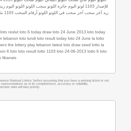
للإصدار 1103
لوتو اليوم
جائزة اللوتو
سحب اللوتو
اللوتو اليوم زيد 103
زيد
آخر سحب
آخر سحب في اللوتو
اللوتو أرقام السحب 1103
نتا
oto reslut
loto 6
today draw
loto 24 June 2013
loto today
in lebanon
loto lundi
loto result today
loto 24 June
la lotto
bers
the lottery
play lebanon
latest loto draw
zeed
lotto
la
anon
6 loto
loto result
lotto 1103
loto 24-06-2013
lotto 6
loto
e libanais
banese National Lottery' before assuming that you have a winning ticket or not.
representations as to its completeness, accuracy or reliability.
rator data will take priority