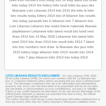
zeed
lotto numbers
lotto today
loto 14 May
latest loto draw
lotto today 2414
the lottery
lotto lundi
lottto
les jeux des
libanaise
Loto Libanais 2414
loto 2415
the lotto
la lotto
loto results today
lottery 2414
loto of lebanon
loto results
loto today
yanassib
loto in lebanon
loto 7
lebanon loto
Loto Libanais
Lebanon loto reslut
loterie nationale libanais
playlebanon
Lebanese lotto
latest result
loto lundi
next
draw 2414
loto 14 May 2026
Lebanese loto
latest lotto
zeed 2414
loto draw 2414
loto result
lotto
2414 7
latest
lotto
la libanaise des jeux
‏
next draw
loto numbers
loto
2415
lottery
lotgo
lebanon lotto 2414 results
loto 2414
lotto 7
play lebanon
lotto 2414
loto today 2414
LOTO LIBANAIS RESULTS DISCLAIMER:
for Lotto Lebanon 2438, 2026-
08-06 (Lotto Lebanon 2438),
Do check your numbers with the '
La libanaise des
jeux
' or 'Lebanese National Lottery' before assuming that you have a winning ticket
or not. The information contained in this site is for information and entertainment
purposes only. Every care has been taken in its preparation and we do not make
any warranties or representations as to its completeness, accuracy or reliability.
If there is any conflict between the information on this site and the information of the
Official Game Operator in Lebanon (as amended from time to time), the Official
Game Operator data will take priority
The Lottery Operator shall not pay a prize based upon information obtained here or
from any source other than the Lottery Operator’s official prize validation sheet.