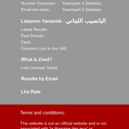
Number Generator
Yawmiyeh 4 Statistics
Email me when..
Yawmiyeh 5 Statistics
اليانصيب اللبناني
Lebanon Yanassib
-
Latest Results
Past Results
Zeed
Emirates Loto in the UAE
What is Zeed?
Loto Libanais Today
Results by Email
Lira Rate
Terms and conditions:
This website is not an official website and is not
associated with 'la libanaise des jeux' or