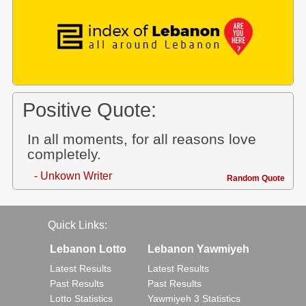
Positive Quote:
In all moments, for all reasons love
completely.
- Unkown Writer
Random Quote
Quick Links:
Lebanon Lotto
Lebanon Yawmiyeh
Latest Results
Latest Results
Past Results
Past Results
Lotto Statistics
Yawmiyeh 3 Statistics