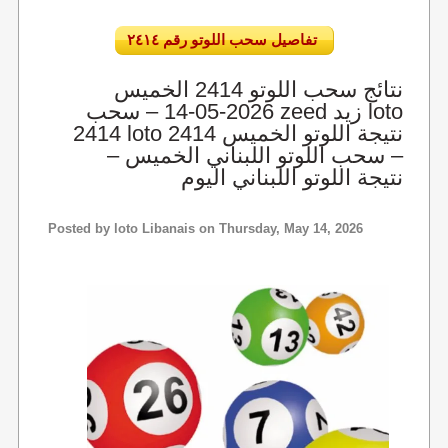
تفاصيل سحب اللوتو رقم ٢٤١٤
نتائج سحب اللوتو 2414 الخميس
2026-05-14 – سحب zeed زيد loto
2414 loto 2414 نتيجة اللوتو الخميس
– سحب اللوتو اللبناني الخميس –
نتيجة اللوتو اللبناني اليوم
Posted by
loto Libanais
on Thursday, May 14, 2026